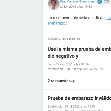
Dra. Marlene Huancahuari
21 jun 2018 a las 19:38
Lo recomendable seria acudir al
gin
embarazo
.}
Discusiones similares
Use la misma prueba de emba
dió negativo y
Dan
-
13 sep 2021 a las 02:19
marsan1990
-
28 sep 2023 a las 09:26
2 respuestas
Prueba de embarazo inválido
ZaidWook
-
13 jul 2022 a las 19:50