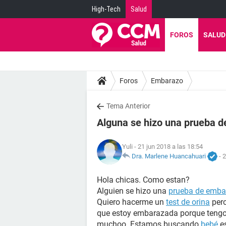
High-Tech
Salud
FOROS
SALUD
Foros
Embarazo
Tema Anterior
Alguna se hizo una prueba d
Yuli
- 21 jun 2018 a las 18:54
Dra. Marlene Huancahuari
-
2
Hola chicas. Como estan?
Alguien se hizo una
prueba de emba
Quiero hacerme un
test de orina
pero
que estoy embarazada porque tengo 
muchoo. Estamos buscando
bebé
es