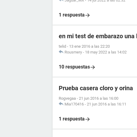
Jaguar_MX
-
14 jul 2022 a las 02:32
1 respuesta
en mi test de embarazo una l
telid
-
13 ene 2016 a las 22:20
Rousmery
-
18 may 2022 a las 14:02
10 respuestas
Prueba casera cloro y orina
Rogvegaa
-
21 jun 2016 a las 16:00
Mia170416
-
21 jun 2016 a las 16:11
1 respuesta