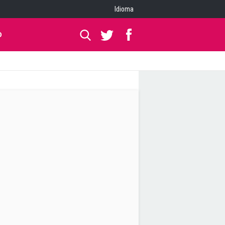
Idioma
O