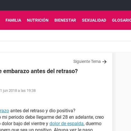
FAMILIA
NUTRICIÓN
BIENESTAR
SEXUALIDAD
GLOSARI
Siguiente Tema
e embarazo antes del retraso?
1 jun 2018 a las 19:38
razo
antes del retraso y dio positiva?
 mi periodo debe llegarme del 28 en adelante, creo
dolor bajo del vientre y
dolor de espalda
, duermo
pero que sea un positivo. Alguna vez le paso