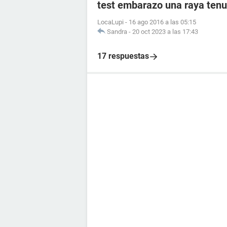
test embarazo una raya tenu
LocaLupi
-
16 ago 2016 a las 05:15
Sandra
-
20 oct 2023 a las 17:43
17 respuestas