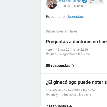
Dr. Carlos Salinas
16.108
22 jun 2018 a las 01:11
Puede tener
depresión
.
Discusiones similares
Preguntas a doctores en líne
kerek
-
12 mar 2011 a las 22:26
juan
-
25 ago 2020 a las 00:07
88 respuestas
¿El ginecólogo puede notar s
EmiliaValds
-
12 feb 2018 a las 19:57
Emily
-
13 feb 2020 a las 06:11
7 respuestas