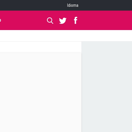
Idioma
O