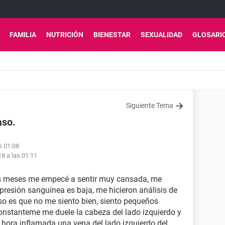
FAMILIA
NUTRICIÓN
BIENESTAR
SEXUALIDAD
GLOSARI
Siguiente Tema
aso.
s 01:08
18 a las 01:11
os meses me empecé a sentir muy cansada, me
presión sanguínea es baja, me hicieron análisis de
aso es que no me siento bien, siento pequeños
onstanteme me duele la cabeza del lado izquierdo y
 hora inflamada una vena del lado izquierdo del