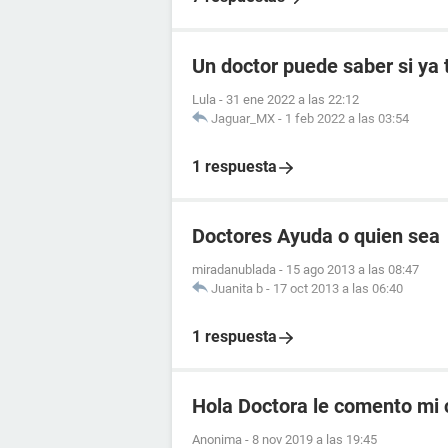
Un doctor puede saber si ya 
Lula
-
31 ene 2022 a las 22:12
Jaguar_MX
-
1 feb 2022 a las 03:54
1 respuesta
Doctores Ayuda o quien sea
miradanublada
-
15 ago 2013 a las 08:47
Juanita b
-
17 oct 2013 a las 06:40
1 respuesta
Hola Doctora le comento mi
Anonima
-
8 nov 2019 a las 19:45