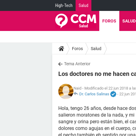
High-Tech
Salud
FOROS
SALUD
Foros
Salud
Tema Anterior
Los doctores no me hacen c
Naid
- Modificado el 22 jun 2018 a la
Dr. Carlos Salinas
-
22 jun 20
Hola, tengo 26 años, desde hace d
salieron moratones de la nada, y mi 
sangre y orina pero están bien, el c
dolores como agujas en el cuerpo, c
el pecho,también eh sentido por una