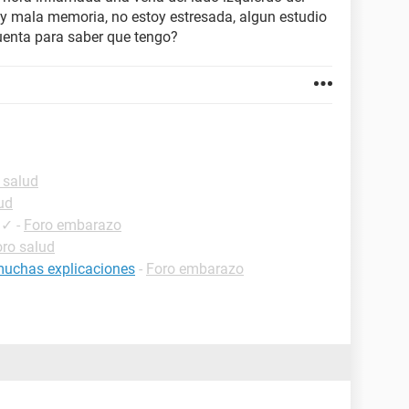
e y mala memoria, no estoy estresada, algun estudio
uenta para saber que tengo?
 salud
ud
✓
-
Foro embarazo
ro salud
muchas explicaciones
-
Foro embarazo