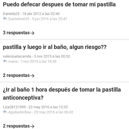
Puedo defecar despues de tomar mi pastilla
Daniela25
-
18 abr 2012 a las 02:40
Danistone25
-
5 jun 2016 a las 23:47
3 respuestas
pastilla y luego ir al baño, algun riesgo??
valenzuelacamila
-
3 nov 2015 a las 00:52
maria
-
7 nov 2015 a las 18:36
2 respuestas
¿Ir al baño 1 hora después de tomar la pastilla
anticonceptiva?
Liza28121999
-
22 may 2016 a las 12:33
AguilarAndrea
-
23 may 2016 a las 06:42
2 respuestas