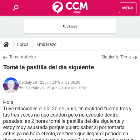
MENU
INICIO
FOROS
Foros
Embarazo
SALUD
Tema Anterior
Siguiente Tema
Tomé la pastilla del día siguiente
FAMILIA
Daldaly.28
- 22 jun 2018 a las 06:29
NUTRICIÓN
Daldaly.28 -
22 jun 2018 a las 07:02
Hola,
BIENESTAR
Tuve relaciones el día 20 de junio, en realidad fueron tres y
las tres veces no usó condón pero no eyaculó dentro,
SEXUALIDAD
pasadas las 2 horas tomé la pastilla del día siguiente y
estoy muy asustada porque quiero saber si por tomarla
antes ya no hará efecto, me tiene que llegar el periodo en
GLOSARIO
dos semanas, estaré embarazada? Por favor, estaba en mis