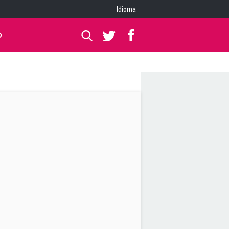
Idioma
O