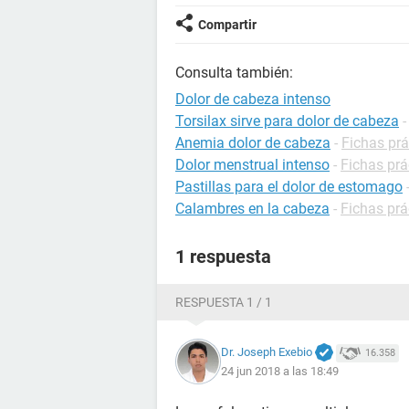
Compartir
Consulta también:
Dolor de cabeza intenso
Torsilax sirve para dolor de cabeza
Anemia dolor de cabeza
-
Fichas prá
Dolor menstrual intenso
-
Fichas prá
Pastillas para el dolor de estomago
Calambres en la cabeza
-
Fichas prá
1 respuesta
RESPUESTA 1 / 1
Dr. Joseph Exebio
16.358
24 jun 2018 a las 18:49