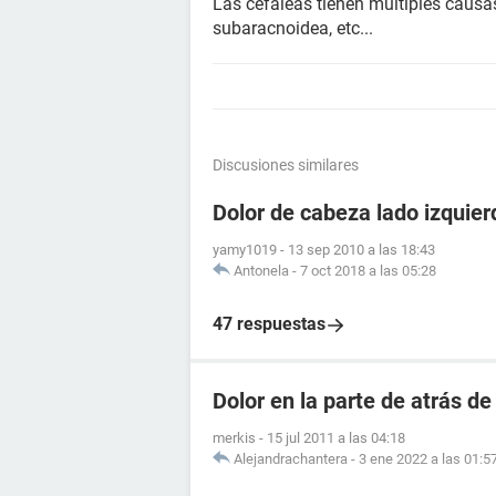
Las cefaleas tienen multiples causas
subaracnoidea, etc...
Discusiones similares
Dolor de cabeza lado izquier
yamy1019
-
13 sep 2010 a las 18:43
Antonela
-
7 oct 2018 a las 05:28
47 respuestas
Dolor en la parte de atrás de
merkis
-
15 jul 2011 a las 04:18
Alejandrachantera
-
3 ene 2022 a las 01:5