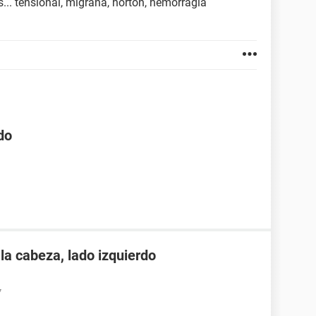
... tensional, migraña, horton, hemorragia
do
 la cabeza, lado izquierdo
7