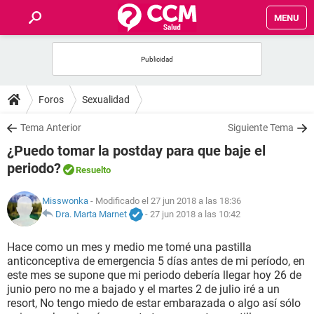
MENU
INICIO
FOROS
Foros
Sexualidad
SALUD
Tema Anterior
Siguiente Tema
¿Puedo tomar la postday para que baje el
FAMILIA
periodo?
Resuelto
NUTRICIÓN
Misswonka
- Modificado el 27 jun 2018 a las 18:36
Dra. Marta Marnet
-
27 jun 2018 a las 10:42
BIENESTAR
Hace como un mes y medio me tomé una pastilla
anticonceptiva de emergencia 5 días antes de mi período, en
SEXUALIDAD
este mes se supone que mi periodo debería llegar hoy 26 de
junio pero no me a bajado y el martes 2 de julio iré a un
resort, No tengo miedo de estar embarazada o algo así sólo
GLOSARIO