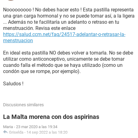
Nooooooooo ! No debes hacer esto ! Esta pastilla representa
una gran carga hormonal y no se puede tomar así, a la ligera
... Además no te facilitaría un adelanto o retraso en tu
menstruación. Revisa este enlace
https://salud.ccm.net/faq/24517-adelantar-o-retrasar-la-
menstruacion
En ideal esta pastilla NO debes volver a tomarla. No se debe
utilizar como anticonceptivo, unicamente se debe tomar
cuando falla el método que se haya utilizado (como un
condón que se rompe, por ejemplo).
Saludos !
Discusiones similares
La Malta morena con dos aspirinas
Maria
-
23 mar 2020 a las 19:34
Griselda
-
14 sep 2022 a las 18:20