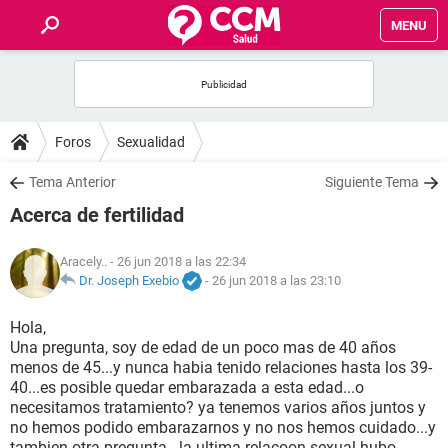
MENU
INICIO
FOROS
Foros
Sexualidad
SALUD
Tema Anterior
Siguiente Tema
Acerca de fertilidad
FAMILIA
Aracely..
- 26 jun 2018 a las 22:34
NUTRICIÓN
Dr. Joseph Exebio
-
26 jun 2018 a las 23:10
Hola,
BIENESTAR
Una pregunta, soy de edad de un poco mas de 40 años
menos de 45...y nunca habia tenido relaciones hasta los 39-
SEXUALIDAD
40...es posible quedar embarazada a esta edad...o
necesitamos tratamiento? ya tenemos varios años juntos y
no hemos podido embarazarnos y no nos hemos cuidado...y
GLOSARIO
tambien otra pregunta...la ultima relacoon sexual hubo