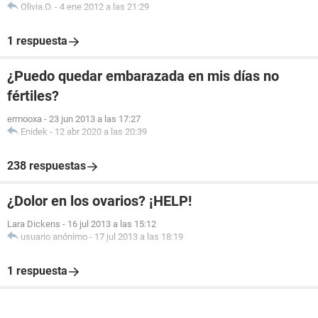
Olivia.O.
-
4 ene 2012 a las 21:29
1 respuesta
¿Puedo quedar embarazada en mis días no
fértiles?
ermooxa
-
23 jun 2013 a las 17:27
Enidek
-
12 abr 2020 a las 20:39
238 respuestas
¿Dolor en los ovarios? ¡HELP!
Lara Dickens
-
16 jul 2013 a las 15:12
usuario anónimo
-
17 jul 2013 a las 18:19
1 respuesta