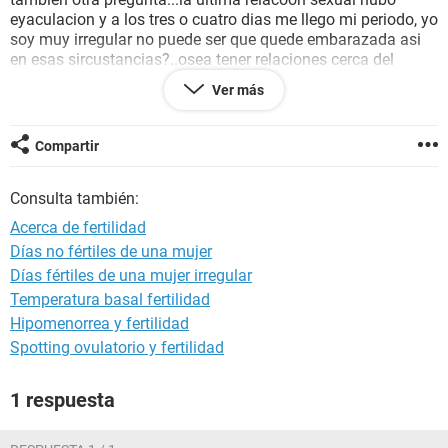
eyaculacion y a los tres o cuatro dias me llego mi periodo, yo
soy muy irregular no puede ser que quede embarazada asi
en esas sircustancias?..osea tener relaciones cerca del
periodo...y tener el periodo y no darme cuenta?...y
Ver más
tambien...no hace mucho padesco de dolor de Ovarios o
como bien dicen en la zona de los Ovarios despues de tener
relaciones pero despues de unas horas se me quita...
Compartir
Consulta también:
Acerca de fertilidad
Días no fértiles de una mujer
Días fértiles de una mujer irregular
Temperatura basal fertilidad
Hipomenorrea y fertilidad
Spotting ovulatorio y fertilidad
1 respuesta