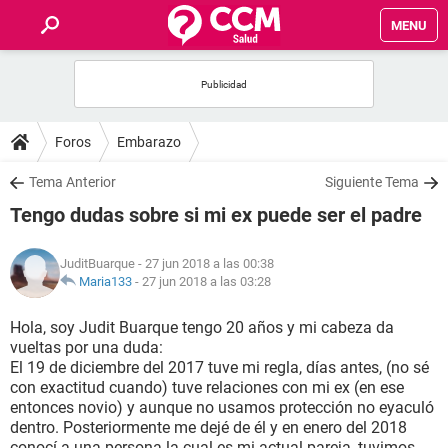
MENU
INICIO
FOROS
Foros
Embarazo
SALUD
Tema Anterior
Siguiente Tema
Tengo dudas sobre si mi ex puede ser el padre
FAMILIA
JuditBuarque
- 27 jun 2018 a las 00:38
NUTRICIÓN
Maria133
-
27 jun 2018 a las 03:28
Hola, soy Judit Buarque tengo 20 años y mi cabeza da
BIENESTAR
vueltas por una duda:
El 19 de diciembre del 2017 tuve mi regla, días antes, (no sé
SEXUALIDAD
con exactitud cuando) tuve relaciones con mi ex (en ese
entonces novio) y aunque no usamos protección no eyaculó
dentro. Posteriormente me dejé de él y en enero del 2018
GLOSARIO
conocí a una persona la cual es mi actual pareja, tuvimos