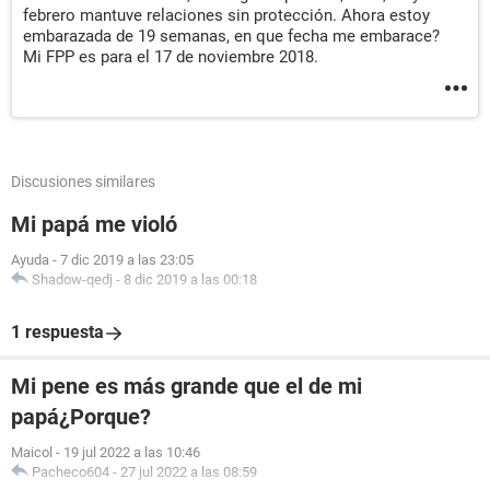
febrero mantuve relaciones sin protección. Ahora estoy
embarazada de 19 semanas, en que fecha me embarace?
Mi FPP es para el 17 de noviembre 2018.
Discusiones similares
Mi papá me violó
Ayuda
-
7 dic 2019 a las 23:05
Shadow-qedj
-
8 dic 2019 a las 00:18
1 respuesta
Mi pene es más grande que el de mi
papá¿Porque?
Maicol
-
19 jul 2022 a las 10:46
Pacheco604
-
27 jul 2022 a las 08:59