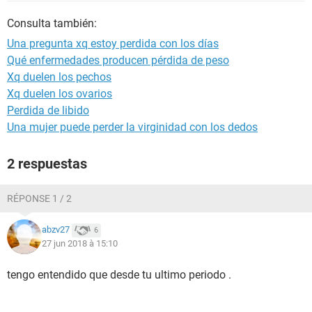
Consulta también:
Una pregunta xq estoy perdida con los días
Qué enfermedades producen pérdida de peso
Xq duelen los pechos
Xq duelen los ovarios
Perdida de libido
Una mujer puede perder la virginidad con los dedos
2 respuestas
RÉPONSE 1 / 2
abzv27
6
27 jun 2018 à 15:10
tengo entendido que desde tu ultimo periodo .