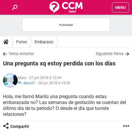
MENU
INICIO
FORUMS
Foros
Embarazo
SALUD
Tema Anterior
Siguiente Tema
Una pregunta xq estoy perdida con los días
FAMILIA
Mara
- 27 jun 2018 à 12:44
NUTRICIÓN
abzv27
-
28 jun 2018 à 14:50
Hola, me llamó Marilú una pregunta cuando estas
BIENESTAR
embarazada no? Las semanas de gestación se cuentan del
último día de tu período? O desde el día que tuviste
SEXUALIDAD
relaciones?
Compartir
GLOSARIO