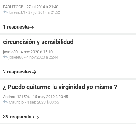
PABLITOCB
-
27 jul 2014 à 21:40
lovesick1
-
27 jul 2014 à 21:52
1 respuesta
circuncisión y sensibilidad
josele80
-
4 nov 2020 à 15:10
josele80
-
4 nov 2020 à 22:44
2 respuestas
¿ Puedo quitarme la virginidad yo misma ?
Andrea_121506
-
15 may 2019 à 20:45
Mauricio
-
4 sep 2023 à 00:55
39 respuestas