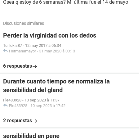
Osea q estoy de 6 semanas? Mi última fue el 14 de mayo
Discusiones similares
Perder la virginidad con los dedos
Tu_lokis87
-
12 may 2017 à 06:34
Hermanamayor
-
31 may 2020 à 00:13
6 respuestas
Durante cuanto tiempo se normaliza la
sensibilidad del gland
Fle483928
-
10 sep 2023 à 11:37
Fle483928
-
10 sep 2023 à 17:42
2 respuestas
sensibilidad en pene