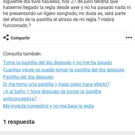
siguiente día tuve náuseas, hoy 27 de julio tendría que
haberme llegado la regla desde ayer y no ha pasado nada ni
he presentando un ligero sangrado, mi duda es, será parte
del efecto de la pastilla el atraso de mi regla.? Habrá
funcionado.?
Compartir
Consulta también:
Tome la pastilla del dia después y no me ha bajado
Cuantas veces se puede tomar la pastilla del dia despues
Pastilla del dia después
Si me tomo una pastilla y hago popo hace efecto?
¿Ir al baño 1 hora después de tomar la pastilla
anticonceptiva?
✓
Me inyecte nomestrol y no me baja la regla
1 respuesta