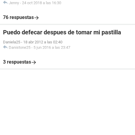
Jenny
-
24 oct 2018 a las 16:30
76 respuestas
Puedo defecar despues de tomar mi pastilla
Daniela25
-
18 abr 2012 a las 02:40
Danistone25
-
5 jun 2016 a las 23:47
3 respuestas