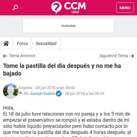
MENU
INICIO
FOROS
Foros
Sexualidad
SALUD
Tema Anterior
Siguiente Tema
Tome la pastilla del dia después y no me ha
FAMILIA
bajado
NUTRICIÓN
Angeles
- 28 jun 2018 a las 04:42
Dr. Joseph Exebio
-
28 jun 2018 a las 06:43
BIENESTAR
Hola,
El 18 de julio tuve relaciones con mi pareja y a los 5 min de
SEXUALIDAD
empezar el preservativo se rompió y el estaba dentro de mi
sólo había líquido preyaculador pero hubo contacto por lo
que me tome la pastilla del dia después 4 horas después, al
GLOSARIO