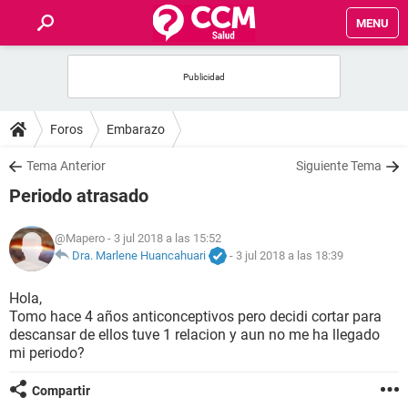
MENU
INICIO
FOROS
Foros
Embarazo
SALUD
Tema Anterior
Siguiente Tema
Periodo atrasado
FAMILIA
@Mapero
- 3 jul 2018 a las 15:52
NUTRICIÓN
Dra. Marlene Huancahuari
-
3 jul 2018 a las 18:39
Hola,
BIENESTAR
Tomo hace 4 años anticonceptivos pero decidi cortar para
descansar de ellos tuve 1 relacion y aun no me ha llegado
SEXUALIDAD
mi periodo?
Compartir
GLOSARIO