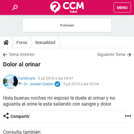
MENU
INICIO
FOROS
Foros
Sexualidad
SALUD
Tema Anterior
Siguiente Tema
Dolor al orinar
FAMILIA
Carlakiara
- 5 jul 2018 a las 04:47
NUTRICIÓN
Dr. Joseph Exebio
-
5 jul 2018 a las 05:34
Hola buenas noches mi esposo le duele al orinar y no
BIENESTAR
aguanta el orine le esta saliendo con sangre y dolor
SEXUALIDAD
Compartir
GLOSARIO
Consulta también: