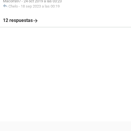
Macorra97
-
24 oct 2019 a las 03:23
Chelo
-
18 sep 2023 a las 00:19
12 respuestas