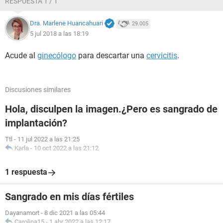
RESPUESTA 1 / 1
Dra. Marlene Huancahuari
29.005
5 jul 2018 a las 18:19
Acude al
ginecólogo
para descartar una
cervicitis
.
Discusiones similares
Hola, disculpen la imagen.¿Pero es sangrado de
implantación?
Ttl
-
11 jul 2022 a las 21:25
Karla
-
10 oct 2022 a las 21:12
1 respuesta
Sangrado en mis días fértiles
Dayanamort
-
8 dic 2021 a las 05:44
Carolina15
-
1 abr 2022 a las 12:17