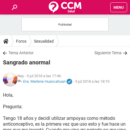
MENU
INICIO
FOROS
Foros
Sexualidad
SALUD
Tema Anterior
Siguiente Tema
Sangrado anormal
FAMILIA
Nay
- 5 jul 2018 a las 17:46
NUTRICIÓN
Dra. Marlene Huancahuari
-
5 jul 2018 a las 18:19
Hola,
BIENESTAR
Pregunta:
SEXUALIDAD
Tengo 18 años y decidí utilizar ampoyas como método
anticonceptivo, es la primera vez que uso esto y fue hace un
GLOSARIO
mes que me inyecté. Cuando me vino mi periodo no me vino