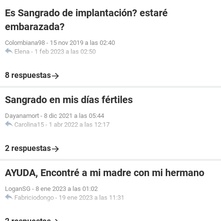
Es Sangrado de implantación? estaré
embarazada?
Colombiana98
-
15 nov 2019 a las 02:40
Elena
-
1 feb 2023 a las 02:50
8 respuestas
Sangrado en mis días fértiles
Dayanamort
-
8 dic 2021 a las 05:44
Carolina15
-
1 abr 2022 a las 12:17
2 respuestas
AYUDA, Encontré a mi madre con mi hermano
LoganSG
-
8 ene 2023 a las 01:02
Fabriciodongo
-
19 ene 2023 a las 11:31