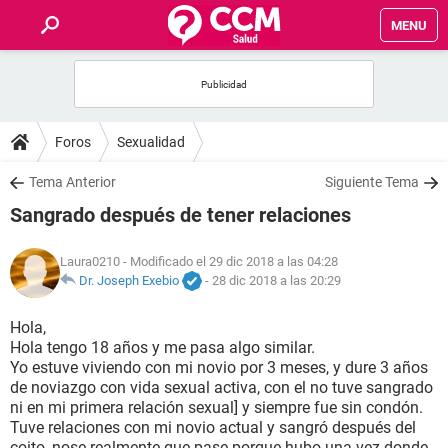
MENU
INICIO
FOROS
Foros
Sexualidad
SALUD
Tema Anterior
Siguiente Tema
Sangrado después de tener relaciones
FAMILIA
Laura0210
- Modificado el 29 dic 2018 a las 04:28
NUTRICIÓN
Dr. Joseph Exebio
-
28 dic 2018 a las 20:29
Hola,
BIENESTAR
Hola tengo 18 años y me pasa algo similar.
Yo estuve viviendo con mi novio por 3 meses, y dure 3 años
SEXUALIDAD
de noviazgo con vida sexual activa, con el no tuve sangrado
ni en mi primera relación sexual] y siempre fue sin condón.
Tuve relaciones con mi novio actual y sangró después del
GLOSARIO
coito, nose realmente que pase porque hubo una vez donde