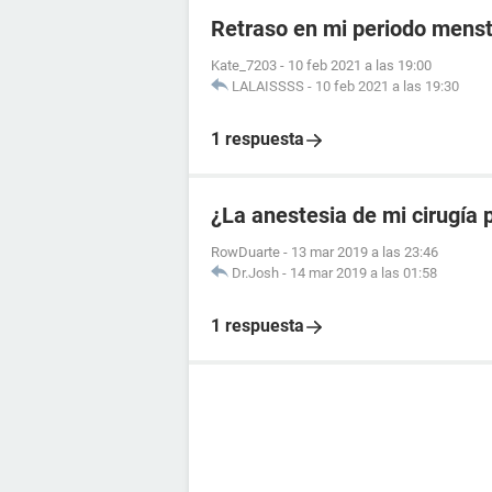
Retraso en mi periodo menst
Kate_7203
-
10 feb 2021 a las 19:00
LALAISSSS
-
10 feb 2021 a las 19:30
1 respuesta
¿La anestesia de mi cirugía
RowDuarte
-
13 mar 2019 a las 23:46
Dr.Josh
-
14 mar 2019 a las 01:58
1 respuesta