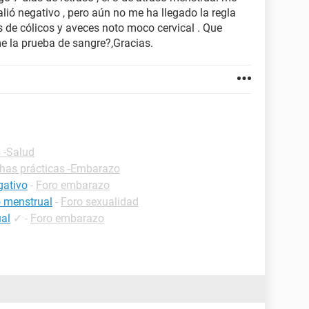
lió negativo , pero aún no me ha llegado la regla
 de cólicos y aveces noto moco cervical . Que
e la prueba de sangre?,Gracias.
 -Salud
chas prácticas -Embarazo
gativo
-
Foro embarazo
o menstrual
-
Foro sexualidad
ual
✓
-
Foro embarazo