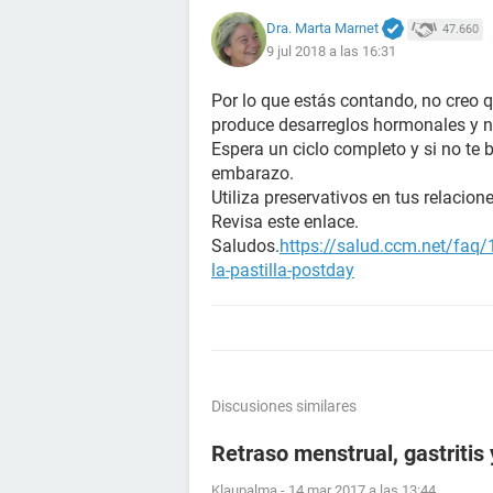
Dra. Marta Marnet
47.660
9 jul 2018 a las 16:31
Por lo que estás contando, no creo q
produce desarreglos hormonales y n
Espera un ciclo completo y si no te 
embarazo.
Utiliza preservativos en tus relacione
Revisa este enlace.
Saludos.
https://salud.ccm.net/faq/
la-pastilla-postday
Discusiones similares
Retraso menstrual, gastritis
Klaupalma
-
14 mar 2017 a las 13:44