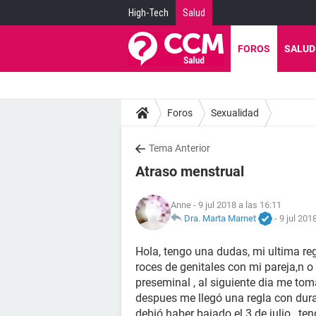
High-Tech
Salud
FOROS
SALUD
Foros
Sexualidad
Tema Anterior
Atraso menstrual
Anne
- 9 jul 2018 a las 16:11
Dra. Marta Marnet
-
9 jul 201
Hola, tengo una dudas, mi ultima reg
roces de genitales con mi pareja,n o
preseminal , al siguiente dia me toma
despues me llegó una regla con dura
debió haber bajado el 3 de julio , te