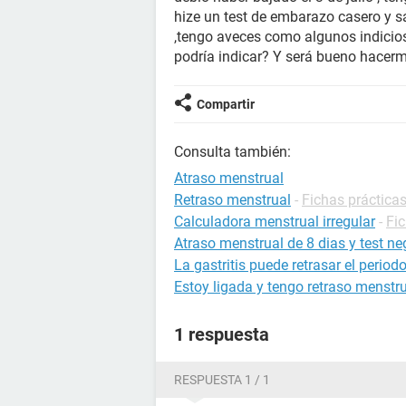
hize un test de embarazo casero y sa
,tengo aveces como algunos indicios
podría indicar? Y será bueno hacerm
Compartir
Consulta también:
Atraso menstrual
Retraso menstrual
-
Fichas prácticas
Calculadora menstrual irregular
-
Fi
Atraso menstrual de 8 dias y test ne
La gastritis puede retrasar el period
Estoy ligada y tengo retraso menstr
1 respuesta
RESPUESTA 1 / 1