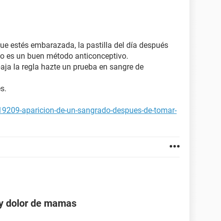
ue estés embarazada, la pastilla del día después
o es un buen método anticonceptivo.
baja la regla hazte un prueba en sangre de
s.
19209-aparicion-de-un-sangrado-despues-de-tomar-
 y dolor de mamas