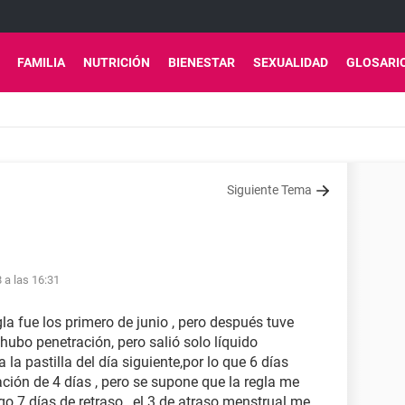
FAMILIA
NUTRICIÓN
BIENESTAR
SEXUALIDAD
GLOSARI
Siguiente Tema
8 a las 16:31
la fue los primero de junio , pero después tuve
 hubo penetración, pero salió solo líquido
 la pastilla del día siguiente,por lo que 6 días
ción de 4 días , pero se supone que la regla me
ngo 7 días de retraso , el 3 de atraso menstrual me