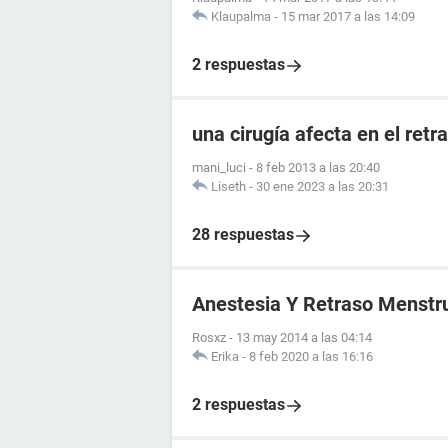
Klaupalma
-
15 mar 2017 a las 14:09
2 respuestas
una cirugía afecta en el ret
mani_luci
-
8 feb 2013 a las 20:40
Liseth
-
30 ene 2023 a las 20:31
28 respuestas
Anestesia Y Retraso Menstr
Rosxz
-
13 may 2014 a las 04:14
Erika
-
8 feb 2020 a las 16:16
2 respuestas