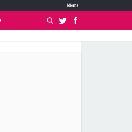
Idioma
O