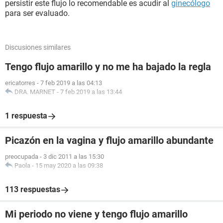
persistir este flujo lo recomendable es acudir al
ginecólogo
para ser evaluado.
Discusiones similares
Tengo flujo amarillo y no me ha bajado la regla
ericatorres
-
7 feb 2019 a las 04:13
DRA. MARNET
-
7 feb 2019 a las 13:44
1 respuesta
Picazón en la vagina y flujo amarillo abundante
preocupada
-
3 dic 2011 a las 15:30
Paola
-
15 may 2020 a las 09:38
113 respuestas
Mi periodo no viene y tengo flujo amarillo