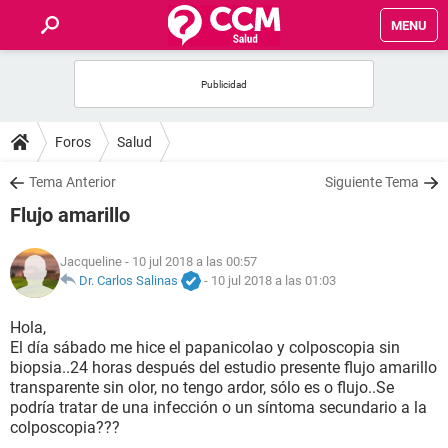
MENU
INICIO
FOROS
Foros
Salud
SALUD
Tema Anterior
Siguiente Tema
Flujo amarillo
FAMILIA
Jacqueline
- 10 jul 2018 a las 00:57
NUTRICIÓN
Dr. Carlos Salinas
-
10 jul 2018 a las 01:03
Hola,
BIENESTAR
El día sábado me hice el papanicolao y colposcopia sin
biopsia..24 horas después del estudio presente flujo amarillo
SEXUALIDAD
transparente sin olor, no tengo ardor, sólo es o flujo..Se
podría tratar de una infección o un síntoma secundario a la
colposcopia???
GLOSARIO