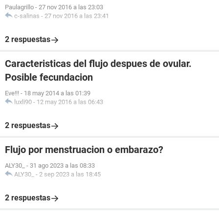
Paulagrillo
-
27 nov 2016 a las 23:03
c-salinas
-
27 nov 2016 a las 23:41
2 respuestas
Caracteristicas del flujo despues de ovular.
Posible fecundacion
Eve!!!
-
18 may 2014 a las 01:39
luxli90
-
12 may 2016 a las 06:43
2 respuestas
Flujo por menstruacion o embarazo?
ALY30_
-
31 ago 2023 a las 08:33
ALY30_
-
2 sep 2023 a las 18:45
2 respuestas