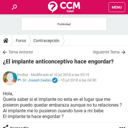
MENU
INICIO
FOROS
Foros
Contracepción
SALUD
Tema Anterior
Siguiente Tema
¿El implante anticonceptivo hace engordar?
FAMILIA
Emilse
- Modificado el 10 jul 2018 a las 05:19
NUTRICIÓN
Dr. Joseph Exebio
-
10 jul 2018 a las 04:00
Hola,
BIENESTAR
Quería saber si el implante no esta en el lugar que me
pisieron puedo quedar embaraza aunque no tu relaciones ?
SEXUALIDAD
Al implante me lo pusieron cuando tuve a mi bebe
El implante te hace engordar ?
GLOSARIO