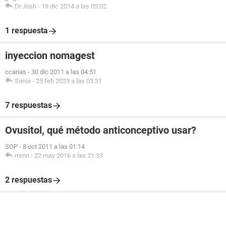
Dr.Josh
-
19 dic 2014 a las 05:02
1 respuesta
inyeccion nomagest
ccarias
-
30 dic 2011 a las 04:51
Sonia
-
25 feb 2023 a las 03:31
7 respuestas
Ovusitol, qué método anticonceptivo usar?
SOP
-
8 oct 2011 a las 01:14
mmn
-
22 may 2016 a las 21:33
2 respuestas