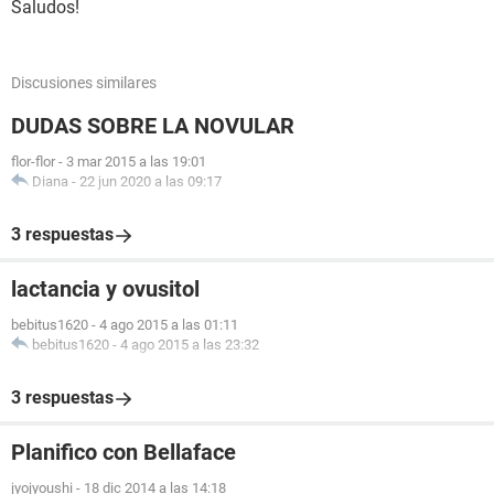
Saludos!
Discusiones similares
DUDAS SOBRE LA NOVULAR
flor-flor
-
3 mar 2015 a las 19:01
Diana
-
22 jun 2020 a las 09:17
3 respuestas
lactancia y ovusitol
bebitus1620
-
4 ago 2015 a las 01:11
bebitus1620
-
4 ago 2015 a las 23:32
3 respuestas
Planifico con Bellaface
jyojyoushi
-
18 dic 2014 a las 14:18