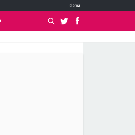
Idioma
O