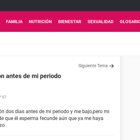
FAMILIA
NUTRICIÓN
BIENESTAR
SEXUALIDAD
GLOSARI
Siguiente Tema
ón antes de mi periodo
7:57
ión dos dias antes de mi periodo y me bajo,pero mi
d de que él esperma fecunde aún que ya me haya
zo