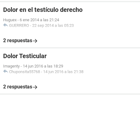
Dolor en el testículo derecho
Huguex
-
6 ene 2014 a las 21:24
GUERRERO
-
22 sep 2014 a las 05:23
2 respuestas
Dolor Testicular
Imagenty
-
14 jun 2016 a las 18:29
Chuponsita55768
-
14 jun 2016 a las 21:38
2 respuestas