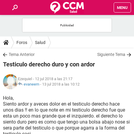
MENU
INICIO
FOROS
Foros
Salud
SALUD
Tema Anterior
Siguiente Tema
Testiculo derecho duro y con ardor
FAMILIA
Ezequiel
- 12 jul 2018 a las 21:17
NUTRICIÓN
evaneem
-
13 jul 2018 a las 10:12
Hola,
BIENESTAR
Siento ardor y aveces dolor en el testiculo derecho hace
unos dias !! en lo que note en mi testiculo derecho fue que
SEXUALIDAD
esta un poco mas grande que el inzquierdo. el derecho lo
siento duro pero es como que tengo una bolsa abajo nose si
sera parte del testiculo o que porque agarra a la forma del
GLOSARIO
testiculo casi