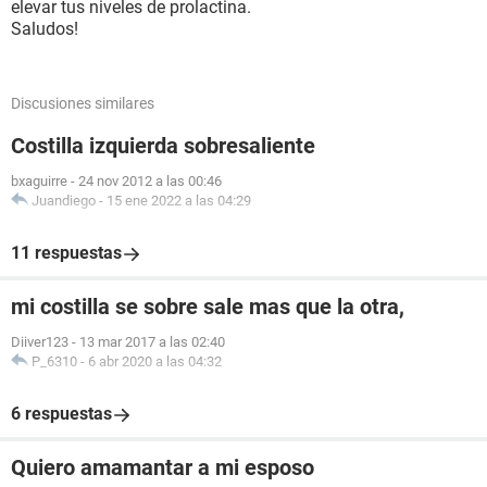
elevar tus niveles de prolactina.
Saludos!
Discusiones similares
Costilla izquierda sobresaliente
bxaguirre
-
24 nov 2012 a las 00:46
Juandiego
-
15 ene 2022 a las 04:29
11 respuestas
mi costilla se sobre sale mas que la otra,
Diiver123
-
13 mar 2017 a las 02:40
P_6310
-
6 abr 2020 a las 04:32
6 respuestas
Quiero amamantar a mi esposo