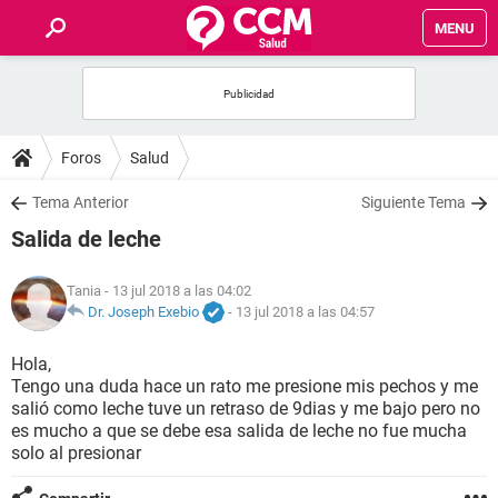
MENU
INICIO
FOROS
Foros
Salud
SALUD
Tema Anterior
Siguiente Tema
Salida de leche
FAMILIA
Tania
- 13 jul 2018 a las 04:02
NUTRICIÓN
Dr. Joseph Exebio
-
13 jul 2018 a las 04:57
Hola,
BIENESTAR
Tengo una duda hace un rato me presione mis pechos y me
salió como leche tuve un retraso de 9dias y me bajo pero no
SEXUALIDAD
es mucho a que se debe esa salida de leche no fue mucha
solo al presionar
GLOSARIO