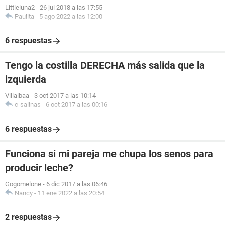
Littleluna2
-
26 jul 2018 a las 17:55
Paulita
-
5 ago 2022 a las 12:00
6 respuestas
Tengo la costilla DERECHA más salida que la
izquierda
Villalbaa
-
3 oct 2017 a las 10:14
c-salinas
-
6 oct 2017 a las 00:16
6 respuestas
Funciona si mi pareja me chupa los senos para
producir leche?
Gogomelone
-
6 dic 2017 a las 06:46
Nancy
-
11 ene 2022 a las 20:54
2 respuestas