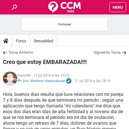
MENU
INICIO
FOROS
Foros
Sexualidad
SALUD
Tema Anterior
Siguiente Tema
Creo que estoy EMBARAZADA!!!!
FAMILIA
Gisselle
- 17 jul 2018 a las 15:25
NUTRICIÓN
Dra. Marlene Huancahuari
-
21 jul 2018 a las 18:19
Hola, buenos dias resulta que tuve relaciones con mi pareja
BIENESTAR
7 y 8 días después de que terminara mi periodo , según una
aplicación que tengo llamada "mi calendario" me dice que
SEXUALIDAD
esos dos días eran días de alta fertilidad y al noveno día de
que se me terminara el periodo era mi día de ovulación,
ahora tengo un retraso de 7 días, dolores de ovarios que
GLOSARIO
llegan y se van en unos minutos, un flujo blanco espeso