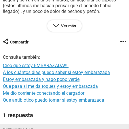
(estos últimos me hacian pensar que el periodo había
llegado) , y un poco de dolor de pechos y pezón.
Nosé si alguien léa esto, pero si me preguntan a mi sobre lo
Ver más
que yo creo , mi respuesta es que estoy embarazada ,
obviamente me realizare una prueba de embarazo como
corresponde y cuando sepa si es cierto o no volvere acá,
Compartir
para decir lo que paso.
Consulta también:
Creo que estoy EMBARAZADA!!!!
A los cuántos dias puedo saber si estoy embarazada
Estoy embarazada y hago popo verde
Que pasa si me da toques y estoy embarazada
Me dio corriente conectando el cargador
Que antibiotico puedo tomar si estoy embarazada
1 respuesta