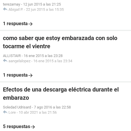
terezamay
-
12 jun 2015 a las 21:25
Abigail P.
-
22 jun 2015 a las 15:35
1 respuesta
como saber que estoy embarazada con solo
tocarme el vientre
ALLISTAIR
-
16 ene 2015 a las 23:28
aangelalopez
-
16 ene 2015 a las 23:34
1 respuesta
Efectos de una descarga eléctrica durante el
embarazo
Soledad Udrisard
-
7 ago 2016 a las 22:58
Lore
-
10 abr 2021 a las 21:56
5 respuestas