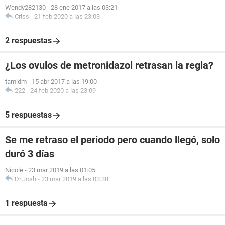
Wendy282130
-
28 ene 2017 a las 03:21
Criss
-
21 feb 2020 a las 23:03
2 respuestas
¿Los ovulos de metronidazol retrasan la regla?
tamidm
-
15 abr 2017 a las 19:00
222
-
24 feb 2020 a las 23:09
5 respuestas
Se me retraso el periodo pero cuando llegó, solo
duró 3 días
Nicole
-
23 mar 2019 a las 01:05
Dr.Josh
-
23 mar 2019 a las 03:38
1 respuesta