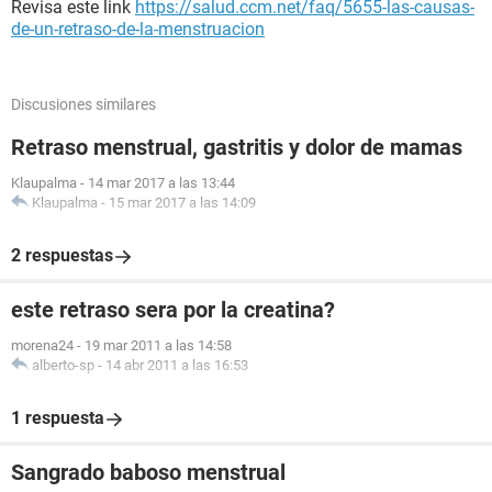
Revisa este link
https://salud.ccm.net/faq/5655-las-causas-
de-un-retraso-de-la-menstruacion
Discusiones similares
Retraso menstrual, gastritis y dolor de mamas
Klaupalma
-
14 mar 2017 a las 13:44
Klaupalma
-
15 mar 2017 a las 14:09
2 respuestas
este retraso sera por la creatina?
morena24
-
19 mar 2011 a las 14:58
alberto-sp
-
14 abr 2011 a las 16:53
1 respuesta
Sangrado baboso menstrual