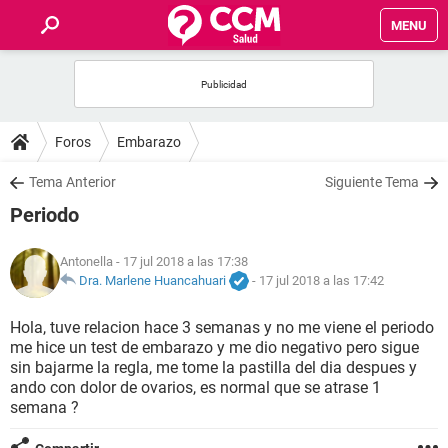
MENU
INICIO
FOROS
Foros
Embarazo
SALUD
Tema Anterior
Siguiente Tema
Periodo
FAMILIA
Antonella
- 17 jul 2018 a las 17:38
NUTRICIÓN
Dra. Marlene Huancahuari
-
17 jul 2018 a las 17:42
Hola, tuve relacion hace 3 semanas y no me viene el periodo
BIENESTAR
me hice un test de embarazo y me dio negativo pero sigue
sin bajarme la regla, me tome la pastilla del dia despues y
SEXUALIDAD
ando con dolor de ovarios, es normal que se atrase 1
semana ?
GLOSARIO