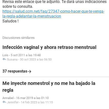
Revisa este enlace que te adjunto. Te dará unas indicaciones
sobre tu consulta.
https://salud.ccm.net/faq/27347-como-hacer-que-te-venga-
la-regla-adelantar-la-menstruacion
Saludos !
Discusiones similares
Infección vaginal y ahora retraso menstrual
Lois
-
5 oct 2011 a las 19:48
Susana
-
30 oct 2023 a las 06:50
37 respuestas
Me inyecte nomestrol y no me ha bajado la
regla
Annabel
-
16 mar 2019 a las 01:10
Jennifer
-
14 feb 2023 a las 11:15