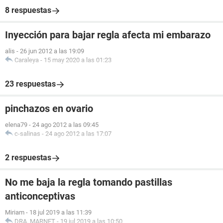
8 respuestas
Inyección para bajar regla afecta mi embarazo
alis
-
26 jun 2012 a las 19:09
Caraleya
-
15 may 2020 a las 01:23
23 respuestas
pinchazos en ovario
elena79
-
24 ago 2012 a las 09:45
c-salinas
-
24 ago 2012 a las 17:07
2 respuestas
No me baja la regla tomando pastillas
anticonceptivas
Miriam
-
18 jul 2019 a las 11:39
DRA. MARNET
-
19 jul 2019 a las 10:50