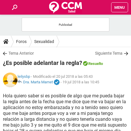
MENU
INICIO
FOROS
Foros
Sexualidad
SALUD
Tema Anterior
Siguiente Tema
¿Es posible adelantar la regla?
Resuelto
FAMILIA
leilysbp
- Modificado el 20 jul 2018 a las 05:43
NUTRICIÓN
Dra. Marta Marnet
-
19 jul 2018 a las 10:45
Hola quiero saber si es posible de algo que me pueda bajar
BIENESTAR
la regla antes de la fecha que me dice que me va bajar en la
aplicación no estoy embarazada y no a tenido sexo quiero
SEXUALIDAD
que me baje antes porque voy a ver a mi pareja tengo
relación a larga distancia y no quiero tenerla cuando vaya
me bajo julio 3 y se me quito el 9 dice que me está supuesto
GLOSARIO
bajar el 28 y quiero adelantar o que me baje el mismo día