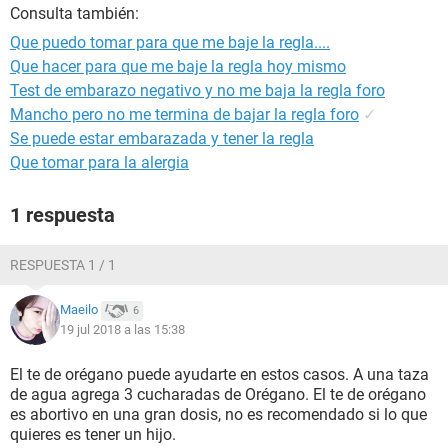
Consulta también:
Que puedo tomar para que me baje la regla....
Que hacer para que me baje la regla hoy mismo
Test de embarazo negativo y no me baja la regla foro
Mancho pero no me termina de bajar la regla foro
✓
Se puede estar embarazada y tener la regla
Que tomar para la alergia
1 respuesta
RESPUESTA 1 / 1
Maeilo
6
19 jul 2018 a las 15:38
El te de orégano puede ayudarte en estos casos. A una taza
de agua agrega 3 cucharadas de Orégano. El te de orégano
es abortivo en una gran dosis, no es recomendado si lo que
quieres es tener un hijo.