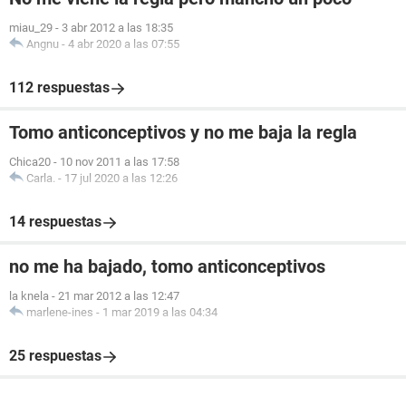
miau_29
-
3 abr 2012 a las 18:35
Angnu
-
4 abr 2020 a las 07:55
112 respuestas
Tomo anticonceptivos y no me baja la regla
Chica20
-
10 nov 2011 a las 17:58
Carla.
-
17 jul 2020 a las 12:26
14 respuestas
no me ha bajado, tomo anticonceptivos
la knela
-
21 mar 2012 a las 12:47
marlene-ines
-
1 mar 2019 a las 04:34
25 respuestas