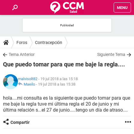
MENU
INICIO
FOROS
Foros
Contracepción
SALUD
Tema Anterior
Siguiente Tema
Que puedo tomar para que me baje la regla....
FAMILIA
malvisolt82
- 19 jul 2018 a las 15:18
NUTRICIÓN
Maeilo
-
19 jul 2018 a las 15:38
hola....mi consulta es la siguiente que puedo tomar para que
BIENESTAR
me baje la regla tuve mi última regla el 20 de junio y mi
última relación s...el 27 de junio.....tengo un día de atraso....
SEXUALIDAD
Compartir
GLOSARIO