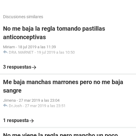
Discusiones similares
No me baja la regla tomando pastillas
anticonceptivas
Miriam
-
18 jul 2019 a las 11:39
DRA. MARNET
-
19 jul 2019 a las 10:50
3 respuestas
Me baja manchas marrones pero no me baja
sangre
Jimena
-
27 mar 2019 a las 23:04
Dr.Josh
-
27 mar 2019 a las 23:51
1 respuesta
No me viene la regla pero mancho un poco