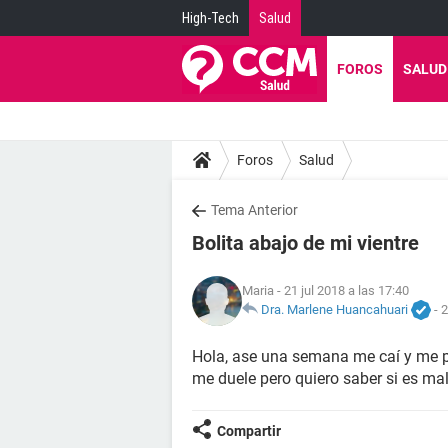
High-Tech
Salud
FOROS
SALUD
Foros
Salud
Tema Anterior
Bolita abajo de mi vientre
Maria
- 21 jul 2018 a las 17:40
Dra. Marlene Huancahuari
-
2
Hola, ase una semana me caí y me p
me duele pero quiero saber si es ma
Compartir