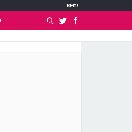
Idioma
O