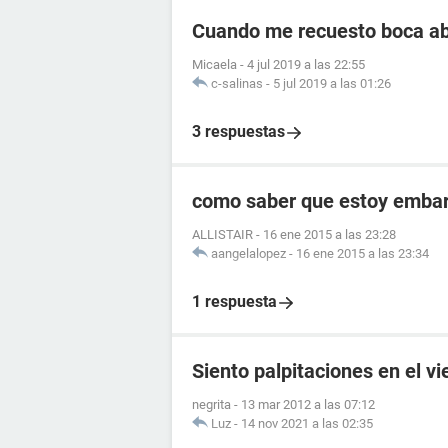
Cuando me recuesto boca ab
Micaela
-
4 jul 2019 a las 22:55
c-salinas
-
5 jul 2019 a las 01:26
3 respuestas
como saber que estoy embara
ALLISTAIR
-
16 ene 2015 a las 23:28
aangelalopez
-
16 ene 2015 a las 23:34
1 respuesta
Siento palpitaciones en el v
negrita
-
13 mar 2012 a las 07:12
Luz
-
14 nov 2021 a las 02:35