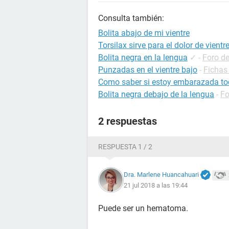
Consulta también:
Bolita abajo de mi vientre
Torsilax sirve para el dolor de vientr
Bolita negra en la lengua
✓
-
Foro de
Punzadas en el vientre bajo
-
Fichas
Como saber si estoy embarazada to
Bolita negra debajo de la lengua
-
Fo
2 respuestas
RESPUESTA 1 / 2
Dra. Marlene Huancahuari
21 jul 2018 a las 19:44
Puede ser un hematoma.