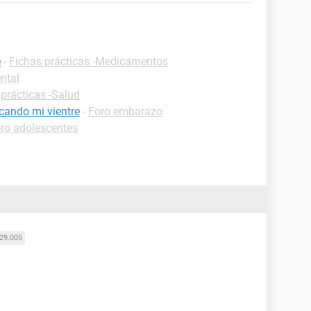
e
-
Fichas prácticas -Medicamentos
ntal
 prácticas -Salud
cando mi vientre
-
Foro embarazo
ro adolescentes
29.005