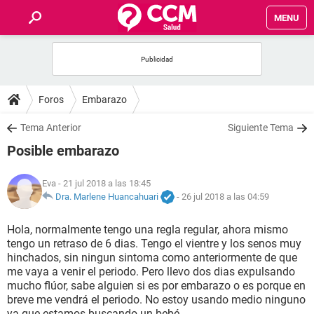
MENU
INICIO
FOROS
Foros
Embarazo
SALUD
Tema Anterior
Siguiente Tema
Posible embarazo
FAMILIA
Eva
- 21 jul 2018 a las 18:45
NUTRICIÓN
Dra. Marlene Huancahuari
-
26 jul 2018 a las 04:59
Hola, normalmente tengo una regla regular, ahora mismo
BIENESTAR
tengo un retraso de 6 dias. Tengo el vientre y los senos muy
hinchados, sin ningun sintoma como anteriormente de que
SEXUALIDAD
me vaya a venir el periodo. Pero llevo dos dias expulsando
mucho flúor, sabe alguien si es por embarazo o es porque en
breve me vendrá el periodo. No estoy usando medio ninguno
GLOSARIO
ya que estamos buscando un bebé