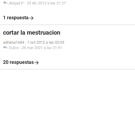
Abigail P.
-
25 dic 2012 a las 21:37
1 respuesta
cortar la mestruacion
adriana1684
-
7 oct 2012 a las 02:05
Dulce
-
26 mar 2021 a las 21:51
20 respuestas