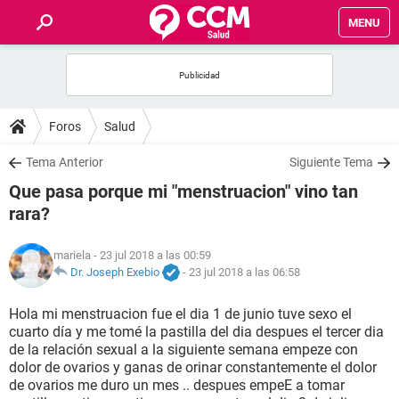
MENU
INICIO
FOROS
Foros
Salud
SALUD
Tema Anterior
Siguiente Tema
Que pasa porque mi "menstruacion" vino tan
FAMILIA
rara?
NUTRICIÓN
mariela
- 23 jul 2018 a las 00:59
Dr. Joseph Exebio
-
23 jul 2018 a las 06:58
BIENESTAR
Hola mi menstruacion fue el dia 1 de junio tuve sexo el
cuarto día y me tomé la pastilla del dia despues el tercer dia
SEXUALIDAD
de la relación sexual a la siguiente semana empeze con
dolor de ovarios y ganas de orinar constantemente el dolor
de ovarios me duro un mes .. despues empeE a tomar
GLOSARIO