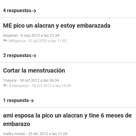
4 respuestas
ME pico un alacran y estoy embarazada
lesperan
-
6 sep 2012 a las 21:34
Miligarcia
-
31 jul 2023 a las 11:02
3 respuestas
Cortar la menstruación
Yoeysix
-
18 oct 2012 a las 06:34
A.Herquinio
-
18 oct 2012 a las 15:59
1 respuesta
ami esposa la pico un alacran y tine 6 meses de
embarazo
melky moran
-
25 dic 2012 a las 21:04