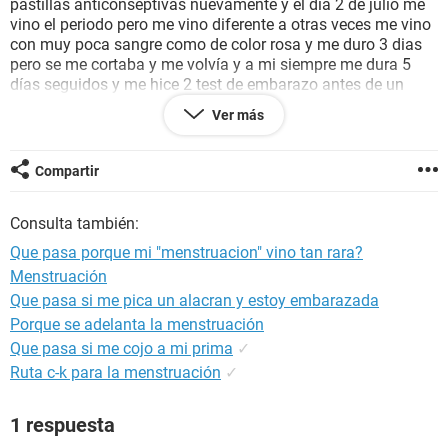
pastillas anticonseptivas nuevamente y el dia 2 de julio me
vino el periodo pero me vino diferente a otras veces me vino
con muy poca sangre como de color rosa y me duro 3 dias
pero se me cortaba y me volvía y a mi siempre me dura 5
días seguidos y me hice 2 test de embarazo antes de un
retraso y me dieron negativos.. porque será?
Ver más
aclaro que estuve pasando muchos nervios porque tenía
miedo de estar embarazada
Compartir
Consulta también:
Que pasa porque mi "menstruacion" vino tan rara?
Menstruación
Que pasa si me pica un alacran y estoy embarazada
Porque se adelanta la menstruación
Que pasa si me cojo a mi prima
✓
Ruta c-k para la menstruación
✓
1 respuesta