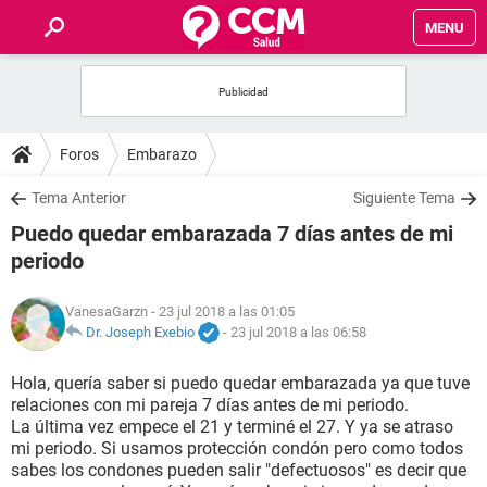
MENU
INICIO
FOROS
Foros
Embarazo
SALUD
Tema Anterior
Siguiente Tema
Puedo quedar embarazada 7 días antes de mi
FAMILIA
periodo
NUTRICIÓN
VanesaGarzn
- 23 jul 2018 a las 01:05
Dr. Joseph Exebio
-
23 jul 2018 a las 06:58
BIENESTAR
Hola, quería saber si puedo quedar embarazada ya que tuve
relaciones con mi pareja 7 días antes de mi periodo.
SEXUALIDAD
La última vez empece el 21 y terminé el 27. Y ya se atraso
mi periodo. Si usamos protección condón pero como todos
sabes los condones pueden salir "defectuosos" es decir que
GLOSARIO