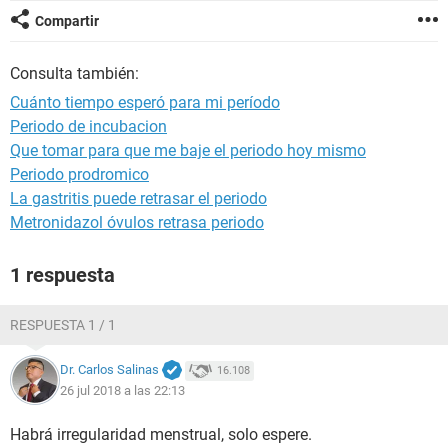
Compartir
Consulta también:
Cuánto tiempo esperó para mi período
Periodo de incubacion
Que tomar para que me baje el periodo hoy mismo
Periodo prodromico
La gastritis puede retrasar el periodo
Metronidazol óvulos retrasa periodo
1 respuesta
RESPUESTA 1 / 1
Dr. Carlos Salinas
16.108
26 jul 2018 a las 22:13
Habrá irregularidad menstrual, solo espere.