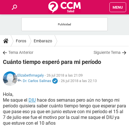
MENU
INICIO
FOROS
Foros
Embarazo
SALUD
Tema Anterior
Siguiente Tema
Cuánto tiempo esperó para mi período
FAMILIA
Elizabethmagaly
- 26 jul 2018 a las 21:09
NUTRICIÓN
Dr. Carlos Salinas
-
26 jul 2018 a las 22:13
Hola,
BIENESTAR
Me saque el
DIU
hace dos semanas pero aún no tengo mi
período quisiera saber cuánto tiempo tengo que esperar para
SEXUALIDAD
que pase eso ya que en junio estuve con mi período el 15 al
7 de julio ese fue el motivo por la cual me saque el DIU ya
que estuve con el 10 años
GLOSARIO