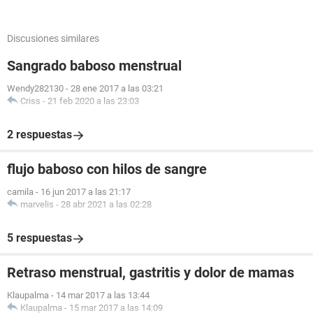
Discusiones similares
Sangrado baboso menstrual
Wendy282130
-
28 ene 2017 a las 03:21
Criss
-
21 feb 2020 a las 23:03
2 respuestas
flujo baboso con hilos de sangre
camila
-
16 jun 2017 a las 21:17
marvelis
-
28 abr 2021 a las 02:28
5 respuestas
Retraso menstrual, gastritis y dolor de mamas
Klaupalma
-
14 mar 2017 a las 13:44
Klaupalma
-
15 mar 2017 a las 14:09