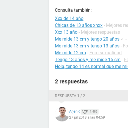
Consulta también:
Xxx de 14 año
Chicas de 13 años xnxx
- Mejores r
Xxx 13 año
- Mejores respuestas
Me mide 13 cm y tengo 20 años
✓
-
Me mide 13 cm y tengo 13 años
-
Fo
Me mide 12 cm
-
Foro sexualidad
Tengo 13 años y me mide 15 cm
-
F
Hola, tengo 14 es normal que me m
2 respuestas
RESPUESTA 1 / 2
ArjenR
1.483
27 jul 2018 a las 04:59