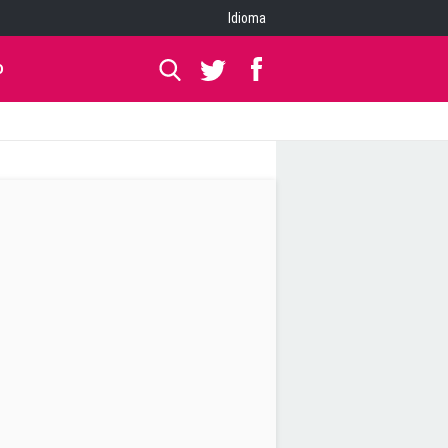
Idioma
O