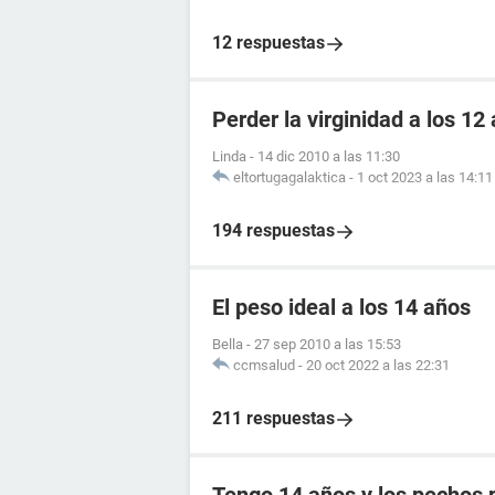
12 respuestas
Perder la virginidad a los 12
Linda
-
14 dic 2010 a las 11:30
eltortugagalaktica
-
1 oct 2023 a las 14:11
194 respuestas
El peso ideal a los 14 años
Bella
-
27 sep 2010 a las 15:53
ccmsalud
-
20 oct 2022 a las 22:31
211 respuestas