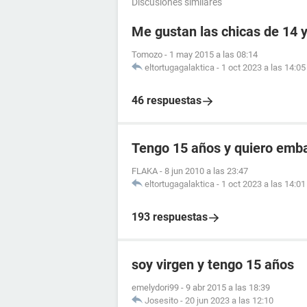
Discusiones similares
Me gustan las chicas de 14 
Tomozo
-
1 may 2015 a las 08:14
eltortugagalaktica
-
1 oct 2023 a las 14:05
46 respuestas
Tengo 15 años y quiero em
FLAKA
-
8 jun 2010 a las 23:47
eltortugagalaktica
-
1 oct 2023 a las 14:01
193 respuestas
soy virgen y tengo 15 años
emelydori99
-
9 abr 2015 a las 18:39
Josesito
-
20 jun 2023 a las 12:10