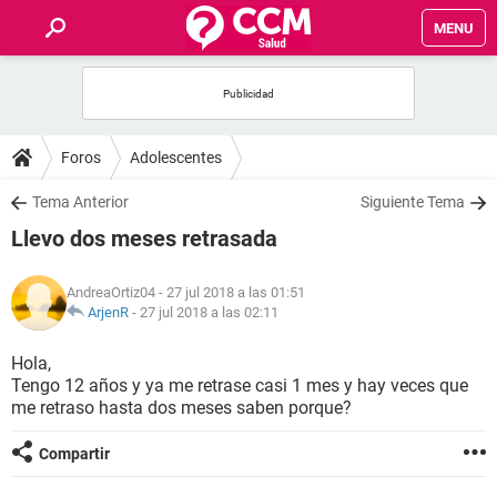
MENU
INICIO
FOROS
Foros
Adolescentes
SALUD
Tema Anterior
Siguiente Tema
Llevo dos meses retrasada
FAMILIA
AndreaOrtiz04
- 27 jul 2018 a las 01:51
NUTRICIÓN
ArjenR
-
27 jul 2018 a las 02:11
Hola,
BIENESTAR
Tengo 12 años y ya me retrase casi 1 mes y hay veces que
me retraso hasta dos meses saben porque?
SEXUALIDAD
Compartir
GLOSARIO