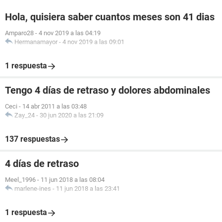
Hola, quisiera saber cuantos meses son 41 dias
Amparo28
-
4 nov 2019 a las 04:19
Hermanamayor
-
4 nov 2019 a las 09:01
1 respuesta
Tengo 4 días de retraso y dolores abdominales
Ceci
-
14 abr 2011 a las 03:48
Zay_24
-
30 jun 2020 a las 21:09
137 respuestas
4 días de retraso
Meel_1996
-
11 jun 2018 a las 08:04
marlene-ines
-
11 jun 2018 a las 23:41
1 respuesta