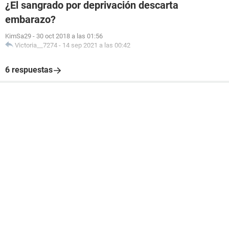
¿El sangrado por deprivación descarta
embarazo?
KimSa29
-
30 oct 2018 a las 01:56
Victoria__7274
-
14 sep 2021 a las 00:42
6 respuestas