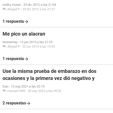
melky moran
-
25 dic 2012 a las 21:04
Abigail P.
-
25 dic 2012 a las 21:37
1 respuesta
Me pico un alacran
terezamay
-
12 jun 2015 a las 21:25
Abigail P.
-
22 jun 2015 a las 15:35
1 respuesta
Use la misma prueba de embarazo en dos
ocasiones y la primera vez dió negativo y
Dan
-
13 sep 2021 a las 02:19
marsan1990
-
28 sep 2023 a las 09:26
2 respuestas