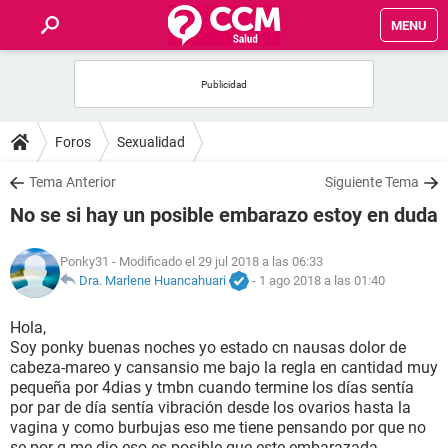
MENU
INICIO
FOROS
Foros
Sexualidad
SALUD
Tema Anterior
Siguiente Tema
No se si hay un posible embarazo estoy en duda
FAMILIA
Ponky31
- Modificado el 29 jul 2018 a las 06:33
NUTRICIÓN
Dra. Marlene Huancahuari
-
1 ago 2018 a las 01:40
Hola,
BIENESTAR
Soy ponky buenas noches yo estado cn nausas dolor de
cabeza-mareo y cansansio me bajo la regla en cantidad muy
SEXUALIDAD
pequeña por 4dias y tmbn cuando termine los días sentía
por par de día sentía vibración desde los ovarios hasta la
vagina y como burbujas eso me tiene pensando por que no
GLOSARIO
se por q me dio eso es posible que este embarazada