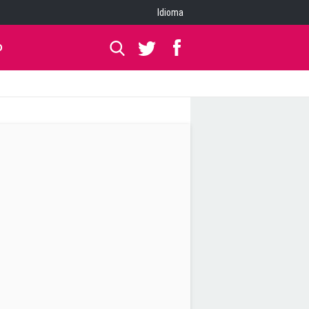
Idioma
O