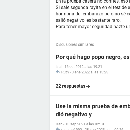
En la prueba casera no confíes, eso 
Si sale segunda rayita en el test de
hormona del embarazo pero no sé cap
salió negativo, es bastante raro.
Para tener mayor seguridad hazte 
Discusiones similares
Por qué hago popo negro, e
isai
-
16 oct 2012 a las 19:21
Ruth
-
3 ene 2022 a las 13:23
22 respuestas
Use la misma prueba de emba
dió negativo y
Dan
-
13 sep 2021 a las 02:19
marsan1990
-
28 sep 2023 a las 09:26