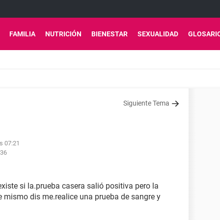
FAMILIA
NUTRICIÓN
BIENESTAR
SEXUALIDAD
GLOSARI
Siguiente Tema
as 07:21
:36
iste si la.prueba casera salió positiva pero la
e mismo dis me.realice una prueba de sangre y