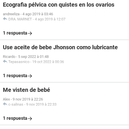
Ecografia pélvica con quistes en los ovarios
andreeliza
-
4 ago 2019 à 03:46
DRA. MARNET
-
4 ago 2019 à 12:07
1 respuesta
Use aceite de bebe Jhonson como lubricante
Ricardo
-
5 sep 2022 à 01:48
Tepasasnico
-
19 oct 2022 à 00:36
1 respuesta
Me visten de bebé
Alex
-
9 nov 2019 à 22:26
c-salinas
-
9 nov 2019 à 22:33
1 respuesta