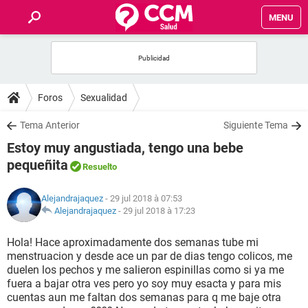
MENU
INICIO
FORUMS
Foros
Sexualidad
SALUD
Tema Anterior
Siguiente Tema
Estoy muy angustiada, tengo una bebe
FAMILIA
pequeñita
Resuelto
NUTRICIÓN
Alejandrajaquez
- 29 jul 2018 à 07:53
Alejandrajaquez
-
29 jul 2018 à 17:23
BIENESTAR
Hola! Hace aproximadamente dos semanas tube mi
menstruacion y desde ace un par de dias tengo colicos, me
SEXUALIDAD
duelen los pechos y me salieron espinillas como si ya me
fuera a bajar otra ves pero yo soy muy esacta y para mis
cuentas aun me faltan dos semanas para q me baje otra
GLOSARIO