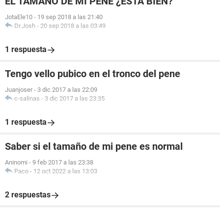
EL TAMAÑO DE MI PENE ¿ESTA BIEN?
JotaEle10
-
19 sep 2018 a las 21:40
Dr.Josh
-
20 sep 2018 a las 03:49
1 respuesta
Tengo vello pubico en el tronco del pene
Juanjoser
-
3 dic 2017 a las 22:09
c-salinas
-
3 dic 2017 a las 23:35
1 respuesta
Saber si el tamaño de mi pene es normal
Aninomi
-
9 feb 2017 a las 23:38
Paco
-
12 oct 2022 a las 13:03
2 respuestas