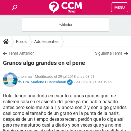
MENU
INICIO
FOROS
Foros
Adolescentes
SALUD
Tema Anterior
Siguiente Tema
Granos algo grandes en el pene
FAMILIA
anonimo
- Modificado el 29 jul 2018 a las 08:51
NUTRICIÓN
Dra. Marlene Huancahuari
-
29 jul 2018 a las 19:39
Hola, tengo una duda en cuanto a unos granos que me
BIENESTAR
salieron casi en el asiento del pene ya me había pasado
antes pero solo me salia 1 y ahora son 2 y son algo grandes
SEXUALIDAD
casi como el tamaño de un grano en la punta de la nariz,
después de un tiempo desaparecen, perdón que lo diga así
pero me masturbo casi a diario y son veces que ya no me
GLOSARIO
limpio pero no se si esto tenga algo que ver con la salida de