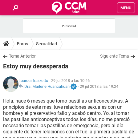
MENU
INICIO
FOROS
Foros
Sexualidad
SALUD
Tema Anterior
Siguiente Tema
Estoy muy desesperada
FAMILIA
Lourdesfrazzetto
- 29 jul 2018 a las 10:46
NUTRICIÓN
Dra. Marlene Huancahuari
-
29 jul 2018 a las 19:24
Hola, hace 6 meses que tomo pastillas anticonceptivas. A
BIENESTAR
principios de este mes, tuve relaciones sexuales con un
hombre y el preservativo fallo y acabó dentro. Yo, al tomar
SEXUALIDAD
las pastillas anticonceptivas todos los días, no me pareció
necesario tomar las pastillas de emergencia, pero al día
siguiente de tener relaciones con él fue la primera pastilla de
GLOSARIO
una nueva caja, ósea que la anterior era placebo, y no se si