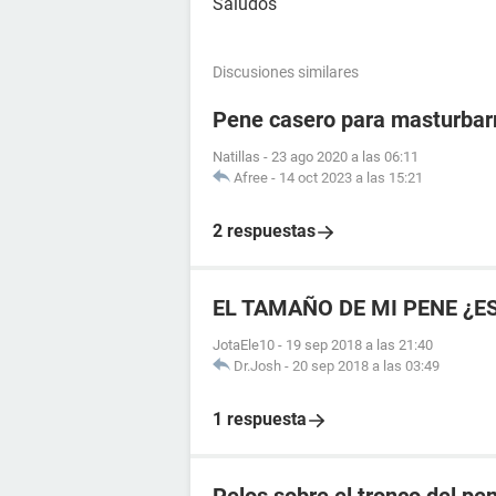
Saludos
Discusiones similares
Pene casero para masturba
Natillas
-
23 ago 2020 a las 06:11
Afree
-
14 oct 2023 a las 15:21
2 respuestas
EL TAMAÑO DE MI PENE ¿E
JotaEle10
-
19 sep 2018 a las 21:40
Dr.Josh
-
20 sep 2018 a las 03:49
1 respuesta