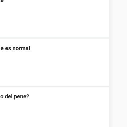
ne
ne es normal
ño del pene?