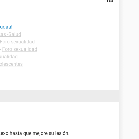
yudaa!.
cas -Salud
Foro sexualidad
-
Foro sexualidad
xualidad
olescentes
 sexo hasta que mejore su lesión.