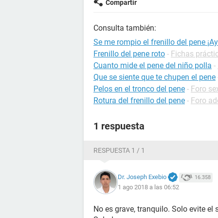
Compartir
Consulta también:
Se me rompio el frenillo del pene ¡A
Frenillo del pene roto
-
Fichas prácti
Cuanto mide el pene del niño polla
-
Que se siente que te chupen el pene
Pelos en el tronco del pene
-
Foro se
Rotura del frenillo del pene
-
Foro ad
1 respuesta
RESPUESTA 1 / 1
Dr. Joseph Exebio
16.358
1 ago 2018 a las 06:52
No es grave, tranquilo. Solo evite el