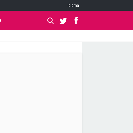
Idioma
O