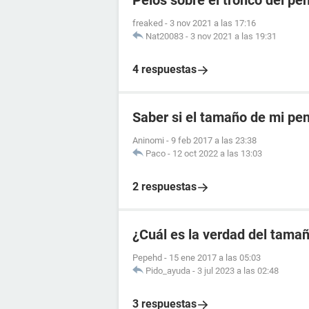
Pelos sobre el tronco del pe
freaked
-
3 nov 2021 a las 17:16
Nat20083
-
3 nov 2021 a las 19:31
4 respuestas
Saber si el tamaño de mi pe
Aninomi
-
9 feb 2017 a las 23:38
Paco
-
12 oct 2022 a las 13:03
2 respuestas
¿Cuál es la verdad del tama
Pepehd
-
15 ene 2017 a las 05:03
Pido_ayuda
-
3 jul 2023 a las 02:48
3 respuestas