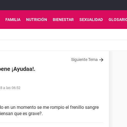
FAMILIA
NUTRICIÓN
BIENESTAR
SEXUALIDAD
GLOSARI
Siguiente Tema
 pene ¡Ayudaa!.
8 a las 06:52
do en un momento se me rompio el frenillo sangre
iensan que es grave?.