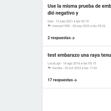
Use la misma prueba de emba
dió negativo y
Dan
-
13 sep 2021 a las 02:19
marsan1990
-
28 sep 2023 a las 09:26
2 respuestas
test embarazo una raya tenu
LocaLupi
-
16 ago 2016 a las 05:15
Sandra
-
20 oct 2023 a las 17:43
17 respuestas