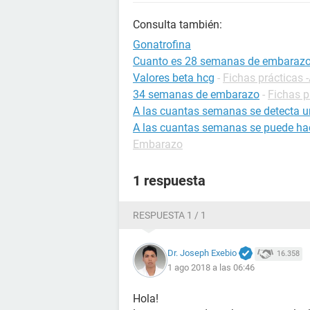
Consulta también:
Gonatrofina
Cuanto es 28 semanas de embaraz
Valores beta hcg
-
Fichas prácticas 
34 semanas de embarazo
-
Fichas p
A las cuantas semanas se detecta 
A las cuantas semanas se puede ha
Embarazo
1 respuesta
RESPUESTA 1 / 1
Dr. Joseph Exebio
16.358
1 ago 2018 a las 06:46
Hola!