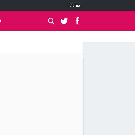
Idioma
O