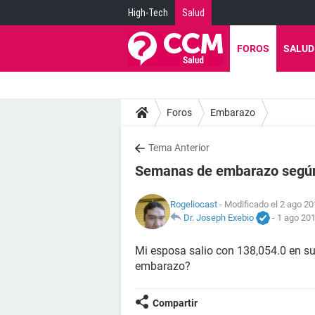
High-Tech
Salud
FOROS
SALUD
Foros
Embarazo
Tema Anterior
Semanas de embarazo según 
Rogeliocast
- Modificado el 2 ago 20
Dr. Joseph Exebio
-
1 ago 201
Mi esposa salio con 138,054.0 en s
embarazo?
Compartir