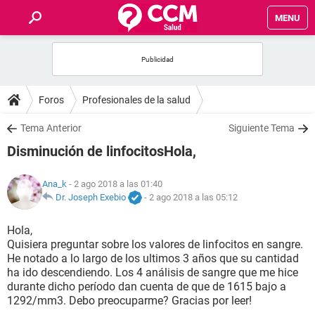
MENU
INICIO
FOROS
Foros
Profesionales de la salud
SALUD
Tema Anterior
Siguiente Tema
Disminución de linfocitosHola,
FAMILIA
Ana_k
- 2 ago 2018 a las 01:40
NUTRICIÓN
Dr. Joseph Exebio
-
2 ago 2018 a las 05:12
Hola,
BIENESTAR
Quisiera preguntar sobre los valores de linfocitos en sangre.
He notado a lo largo de los ultimos 3 años que su cantidad
SEXUALIDAD
ha ido descendiendo. Los 4 análisis de sangre que me hice
durante dicho período dan cuenta de que de 1615 bajo a
1292/mm3. Debo preocuparme? Gracias por leer!
GLOSARIO