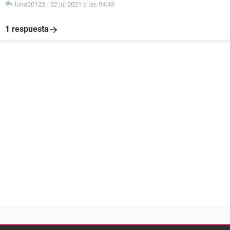
luna20122
-
22 jul 2021 a las 04:43
1 respuesta