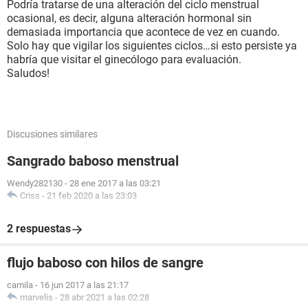
Podría tratarse de una alteración del ciclo menstrual
ocasional, es decir, alguna alteración hormonal sin
demasiada importancia que acontece de vez en cuando.
Solo hay que vigilar los siguientes ciclos…si esto persiste ya
habría que visitar el ginecólogo para evaluación.
Saludos!
Discusiones similares
Sangrado baboso menstrual
Wendy282130
-
28 ene 2017 a las 03:21
Criss
-
21 feb 2020 a las 23:03
2 respuestas
flujo baboso con hilos de sangre
camila
-
16 jun 2017 a las 21:17
marvelis
-
28 abr 2021 a las 02:28