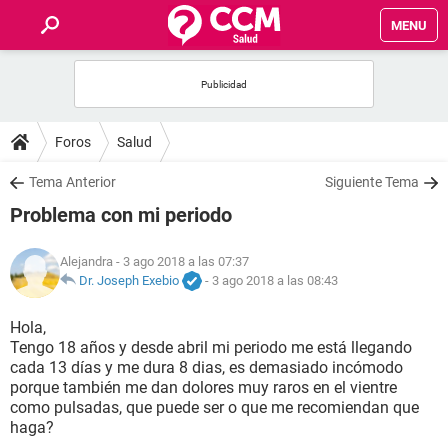
MENU
INICIO
FOROS
Foros
Salud
SALUD
Tema Anterior
Siguiente Tema
Problema con mi periodo
FAMILIA
Alejandra
- 3 ago 2018 a las 07:37
NUTRICIÓN
Dr. Joseph Exebio
-
3 ago 2018 a las 08:43
Hola,
BIENESTAR
Tengo 18 años y desde abril mi periodo me está llegando
cada 13 días y me dura 8 dias, es demasiado incómodo
SEXUALIDAD
porque también me dan dolores muy raros en el vientre
como pulsadas, que puede ser o que me recomiendan que
haga?
GLOSARIO