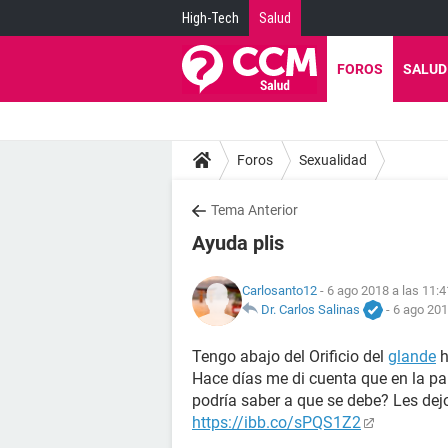
High-Tech
Salud
FOROS
SALUD
Foros
Sexualidad
Tema Anterior
Ayuda plis
Carlosanto12
- 6 ago 2018 a las 11:4
Dr. Carlos Salinas
-
6 ago 201
Tengo abajo del Orificio del
glande
h
Hace días me di cuenta que en la part
podría saber a que se debe? Les de
https://ibb.co/sPQS1Z2