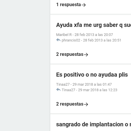
1 respuesta
Ayuda xfa me urg saber q su
Maribel R
-
28 feb 2013 a las 20:07
phrancis02
-
28 feb 2013 a las 20:51
2 respuestas
Es positivo o no ayudaa plis
Tinaa27
-
29 mar 2018 a las 01:47
Tinaa27
-
29 mar 2018 a las 12:23
2 respuestas
sangrado de implantacion o 