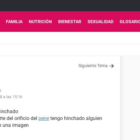
FAMILIA
NUTRICIÓN
BIENESTAR
SEXUALIDAD
GLOSARI
Siguiente Tema
1
8 a las 15:16
inchado
e del orificio del
pene
tengo hinchado alguien
jo una imagen