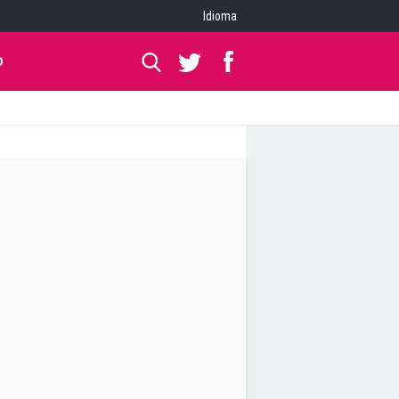
Idioma
O