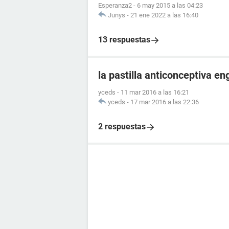
Esperanza2
-
6 may 2015 a las 04:23
Junys
-
21 ene 2022 a las 16:40
13 respuestas
la pastilla anticonceptiva e
yceds
-
11 mar 2016 a las 16:21
yceds
-
17 mar 2016 a las 22:36
2 respuestas