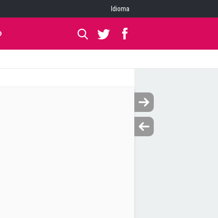
Idioma
O