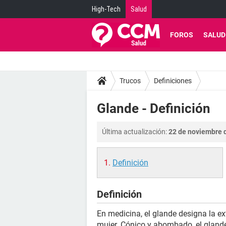
High-Tech
Salud
FOROS
SALUD
Trucos
Definiciones
Glande - Definición
Última actualización:
22 de noviembre d
Definición
Definición
En medicina, el glande designa la e
mujer. Cónico y abombado, el gland