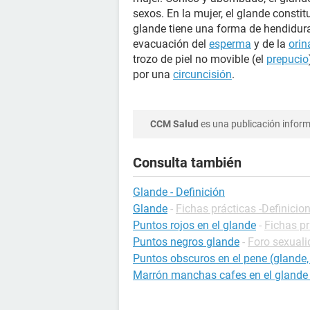
sexos. En la mujer, el glande constitu
glande tiene una forma de hendidura
evacuación del
esperma
y de la
orin
trozo de piel no movible (el
prepucio
por una
circuncisión
.
CCM Salud
es una publicación informa
Consulta también
Glande - Definición
Glande
-
Fichas prácticas -Definicio
Puntos rojos en el glande
-
Fichas pr
Puntos negros glande
-
Foro sexual
Puntos obscuros en el pene (glande,
Marrón manchas cafes en el glande