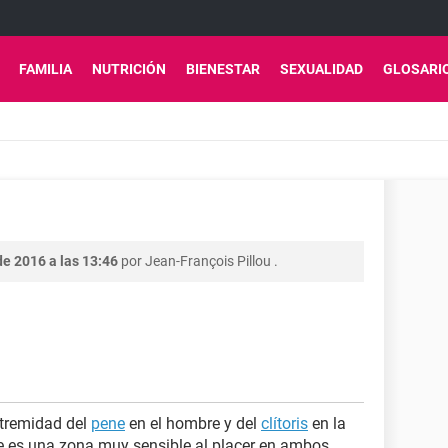
FAMILIA
NUTRICIÓN
BIENESTAR
SEXUALIDAD
GLOSARI
e 2016 a las 13:46
por
Jean-François Pillou
.
xtremidad del
pene
en el hombre y del
clítoris
en la
e es una zona muy sensible al placer en ambos