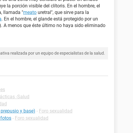
ye la porción visible del clítoris. En el hombre, el
, llamada "
meato
uretral", que sirve para la
a
. En el hombre, el glande está protegido por un
). A menos que éste último no haya sido eliminado
tiva realizada por un equipo de especialistas de la salud.
nes
ácticas -Salud
idad
 prepusio y base)
-
Foro sexualidad
 fotos
-
Foro sexualidad