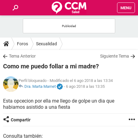
MENU
INICIO
FOROS
Foros
Sexualidad
SALUD
Tema Anterior
Siguiente Tema
Como me puedo follar a mi madre?
FAMILIA
Perfil bloqueado
- Modificado el 6 ago 2018 a las 13:34
NUTRICIÓN
Dra. Marta Marnet
-
6 ago 2018 a las 13:35
Esta opcecion por ella me llego de golpe un dia que
BIENESTAR
habiamos asistido a una fiesta
SEXUALIDAD
Compartir
GLOSARIO
Consulta también: