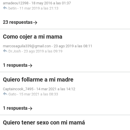
amadeou12398
-
18 may 2016 a las 01:37
betin
-
11 mar 2019 a las 21:13
23 respuestas
Como cojer a mi mama
marcosaguila339@gmail.con
-
23 ago 2019 a las 08:11
Dr.Josh
-
23 ago 2019 a las 09:19
1 respuesta
Quiero follarme a mi madre
Captaincook_7495
-
14 mar 2021 a las 14:12
Gato
-
15 mar 2021 a las 08:33
1 respuesta
Quiero tener sexo con mi mamá