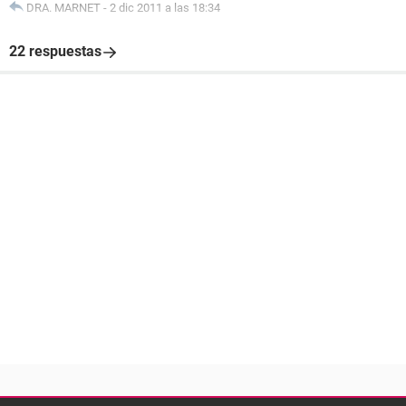
DRA. MARNET
-
2 dic 2011 a las 18:34
22 respuestas