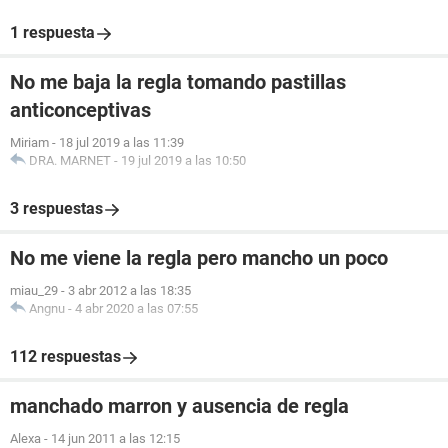
1 respuesta
No me baja la regla tomando pastillas
anticonceptivas
Miriam
-
18 jul 2019 a las 11:39
DRA. MARNET
-
19 jul 2019 a las 10:50
3 respuestas
No me viene la regla pero mancho un poco
miau_29
-
3 abr 2012 a las 18:35
Angnu
-
4 abr 2020 a las 07:55
112 respuestas
manchado marron y ausencia de regla
Alexa
-
14 jun 2011 a las 12:15