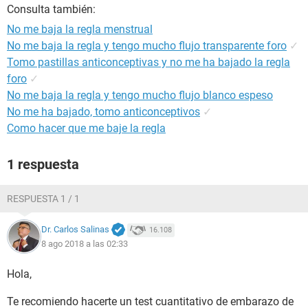
Consulta también:
No me baja la regla menstrual
No me baja la regla y tengo mucho flujo transparente foro
✓
Tomo pastillas anticonceptivas y no me ha bajado la regla
foro
✓
No me baja la regla y tengo mucho flujo blanco espeso
No me ha bajado, tomo anticonceptivos
✓
Como hacer que me baje la regla
1 respuesta
RESPUESTA 1 / 1
Dr. Carlos Salinas
16.108
8 ago 2018 a las 02:33
Hola,
Te recomiendo hacerte un test cuantitativo de embarazo de