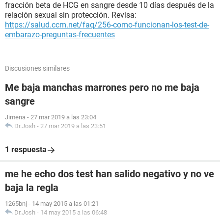
fracción beta de HCG en sangre desde 10 días después de la
relación sexual sin protección. Revisa:
https://salud.ccm.net/faq/256-como-funcionan-los-test-de-
embarazo-preguntas-frecuentes
Discusiones similares
Me baja manchas marrones pero no me baja
sangre
Jimena
-
27 mar 2019 a las 23:04
Dr.Josh
-
27 mar 2019 a las 23:51
1 respuesta
me he echo dos test han salido negativo y no ve
baja la regla
1265bnj
-
14 may 2015 a las 01:21
Dr.Josh
-
14 may 2015 a las 06:48