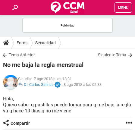
MENU
INICIO
FOROS
Foros
Sexualidad
SALUD
Tema Anterior
Siguiente Tema
No me baja la regla menstrual
FAMILIA
Claudia
- 7 ago 2018 a las 18:31
NUTRICIÓN
Dr. Carlos Salinas
-
8 ago 2018 a las 02:33
Hola,
BIENESTAR
Quiero saber q pastillas puedo tomar para q me baje la regla
ya q hace 10 días q no me viene
SEXUALIDAD
Compartir
GLOSARIO