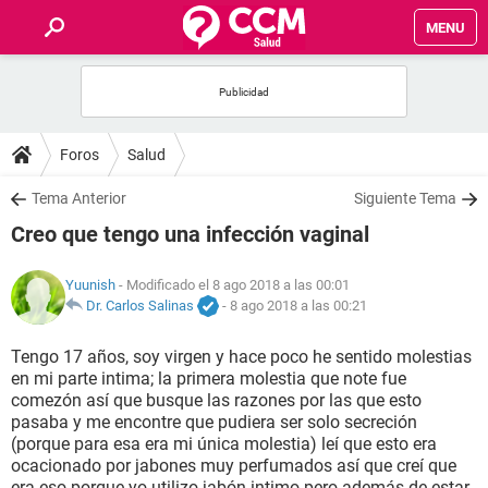
MENU
INICIO
FOROS
Foros
Salud
SALUD
Tema Anterior
Siguiente Tema
Creo que tengo una infección vaginal
FAMILIA
Yuunish
- Modificado el 8 ago 2018 a las 00:01
NUTRICIÓN
Dr. Carlos Salinas
-
8 ago 2018 a las 00:21
Tengo 17 años, soy virgen y hace poco he sentido molestias
BIENESTAR
en mi parte intima; la primera molestia que note fue
comezón así que busque las razones por las que esto
SEXUALIDAD
pasaba y me encontre que pudiera ser solo secreción
(porque para esa era mi única molestia) leí que esto era
ocacionado por jabones muy perfumados así que creí que
GLOSARIO
era eso porque yo utilizo jabón intimo pero además de estar