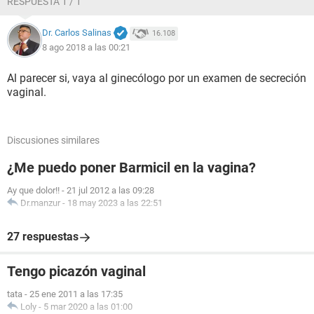
RESPUESTA 1 / 1
Dr. Carlos Salinas
16.108
8 ago 2018 a las 00:21
Al parecer si, vaya al ginecólogo por un examen de secreción
vaginal.
Discusiones similares
¿Me puedo poner Barmicil en la vagina?
Ay que dolor!!
-
21 jul 2012 a las 09:28
Dr.manzur
-
18 may 2023 a las 22:51
27 respuestas
Tengo picazón vaginal
tata
-
25 ene 2011 a las 17:35
Loly
-
5 mar 2020 a las 01:00