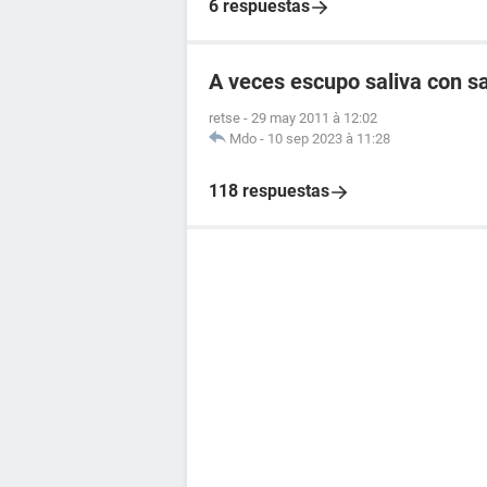
6 respuestas
A veces escupo saliva con s
retse
-
29 may 2011 à 12:02
Mdo
-
10 sep 2023 à 11:28
118 respuestas