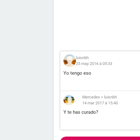
luisnbh
25 may 2016 à 05:33
Yo tengo eso
Mercedes
>
luisnbh
14 mar 2017 à 15:40
Y te has curado?