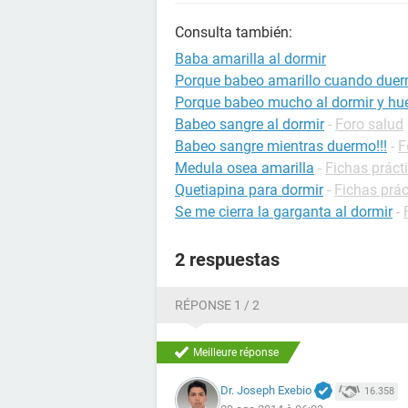
Consulta también:
Baba amarilla al dormir
Porque babeo amarillo cuando due
Porque babeo mucho al dormir y hu
Babeo sangre al dormir
-
Foro salud
Babeo sangre mientras duermo!!!
-
F
Medula osea amarilla
-
Fichas práct
Quetiapina para dormir
-
Fichas prá
Se me cierra la garganta al dormir
-
2 respuestas
RÉPONSE 1 / 2
Meilleure réponse
Dr. Joseph Exebio
16.358