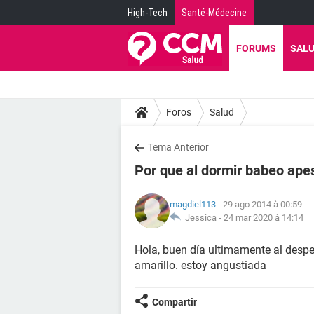
High-Tech
Santé-Médecine
FORUMS
SAL
Foros
Salud
Tema Anterior
Por que al dormir babeo apes
magdiel113
- 29 ago 2014 à 00:59
Jessica -
24 mar 2020 à 14:14
Hola, buen día ultimamente al despe
amarillo. estoy angustiada
Compartir