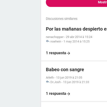
Mostr
Discusiones similares
Por las mañanas despierto es
nenachopper
-
29 abr 2014 à 15:24
noehein
-
1 may 2014 à 15:25
1 respuesta
Babeo con sangre
Arleth
-
13 jun 2019 à 21:05
Dr.Josh
-
13 jun 2019 à 21:33
1 respuesta