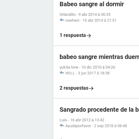
Babeo sangre al dormir
Orlandito
-
9 abr 2014 à 06:35
noehein
-
10 abr 2014 à 21:51
1 respuesta
babeo sangre mientras duerm
yukita love
-
10 dic 2010 à 04:26
WILL
-
3 jun 2017 à 18:38
2 respuestas
Sangrado procedente de la 
Luis
-
16 abr 2012 à 13:42
Ayudaporfavor
-
2 sep 2018 à 08:48