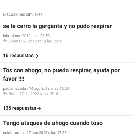
Discusiones similares
se le cerro la garganta y no pudo respirar
luis
-
4 ene 2012 a las 03:50
Lorena
-
26 oct 2021 a las 12:50
16 respuestas
Tos con ahogo, no puedo respirar, ayuda por
favor !!!!
paulamaceda
-
14 ago 2013 a las 16:50
Ruth
-
17 dic 2022 a las 15:18
138 respuestas
Tengo ataques de ahogo cuando toso
cplataforero
-
17 sep 2015 a las 17:55