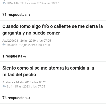
DRA. MARNET
-
7 mar 2019 a las 10:27
71 respuestas
Cuando tomo algo frío o caliente se me cierra la
garganta y no puedo comer
Axel220698
-
26 jun 2019 a las 07:05
Dr.Josh
-
27 jun 2019 a las 17:38
1 respuesta
Siento como si se me atorara la comida a la
mitad del pecho
Azshara
-
14 abr 2013 a las 05:25
Sofi
-
15 jun 2023 a las 07:05
74 respuestas