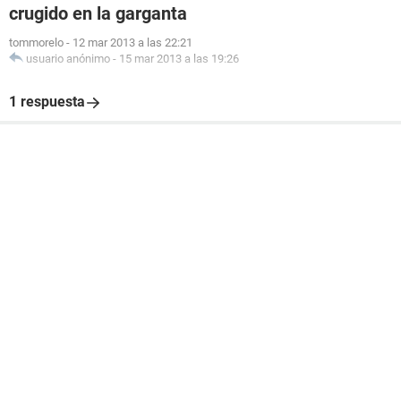
crugido en la garganta
tommorelo
-
12 mar 2013 a las 22:21
usuario anónimo
-
15 mar 2013 a las 19:26
1 respuesta