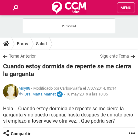
MENU
INICIO
FOROS
Foros
Salud
SALUD
Tema Anterior
Siguiente Tema
Cuando estoy dormida de repente se me cierra
FAMILIA
la garganta
NUTRICIÓN
Miry88
- Modificado por Carlos-vialfa el 7/07/2014, 03:14
Dra. Marta Marnet
-
16 may 2019 a las 10:05
BIENESTAR
Hola... Cuando estoy dormida de repente se me cierra la
garganta y no puedo respirar, hasta después de un rato pero
SEXUALIDAD
si empiezo a toser vuelve otra vez... Que podría ser?
GLOSARIO
Compartir