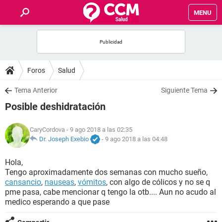
MENU
INICIO
FOROS
Foros
Salud
SALUD
Tema Anterior
Siguiente Tema
Posible deshidratación
FAMILIA
CaryCordova
- 9 ago 2018 a las 02:35
NUTRICIÓN
Dr. Joseph Exebio
-
9 ago 2018 a las 04:48
Hola,
BIENESTAR
Tengo aproximadamente dos semanas con mucho sueño,
cansancio
,
nauseas
,
vómitos
, con algo de cólicos y no se q
SEXUALIDAD
pme pasa, cabe mencionar q tengo la otb.... Aun no acudo al
medico esperando a que pase
GLOSARIO