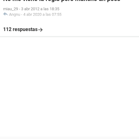
miau_29
-
3 abr 2012 a las 18:35
Angnu
-
4 abr 2020 a las 07:55
112 respuestas