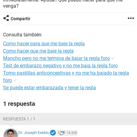
venga?
Compartir
Consulta también:
Como hacer para que me baje la regla
Como hacer que me baje la regla
Mancho pero no me termina de bajar la regla foro
✓
Test de embarazo negativo y no me baja la regla foro
Tomo pastillas anticonceptivas y no me ha bajado la regla
foro
✓
Se puede estar embarazada y tener la regla
1 respuesta
RESPUESTA 1 / 1
Dr. Joseph Exebio
16.358