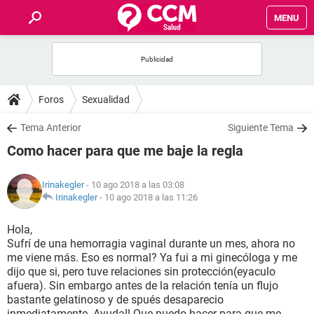
MENU
INICIO
FOROS
Foros
Sexualidad
SALUD
Tema Anterior
Siguiente Tema
Como hacer para que me baje la regla
FAMILIA
Irinakegler
- 10 ago 2018 a las 03:08
NUTRICIÓN
Irinakegler
-
10 ago 2018 a las 11:26
Hola,
BIENESTAR
Sufrí de una hemorragia vaginal durante un mes, ahora no
me viene más. Eso es normal? Ya fui a mi ginecóloga y me
SEXUALIDAD
dijo que si, pero tuve relaciones sin protección(eyaculo
afuera). Sin embargo antes de la relación tenía un flujo
bastante gelatinoso y de spués desaparecio
GLOSARIO
inmediatamente. Ayuda!! Que puedo hacer para que me