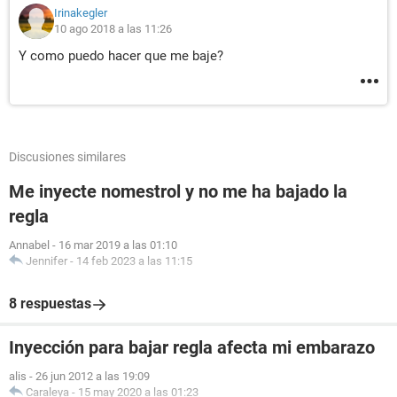
Irinakegler
10 ago 2018 a las 11:26
Y como puedo hacer que me baje?
Discusiones similares
Me inyecte nomestrol y no me ha bajado la
regla
Annabel
-
16 mar 2019 a las 01:10
Jennifer
-
14 feb 2023 a las 11:15
8 respuestas
Inyección para bajar regla afecta mi embarazo
alis
-
26 jun 2012 a las 19:09
Caraleya
-
15 may 2020 a las 01:23