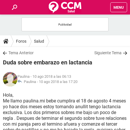
MENU
INICIO
FOROS
Foros
Salud
SALUD
Tema Anterior
Siguiente Tema
Duda sobre embarazo en lactancia
FAMILIA
Paulina
- 10 ago 2018 a las 06:13
NUTRICIÓN
Paulina -
10 ago 2018 a las 17:20
Hola,
BIENESTAR
Me llamo paulina.mi bebe cumplira el 18 de agosto 4 meses
yo hace dos meses estoy tomando anullit tengo lactancia
SEXUALIDAD
exclusiva. Los dos primeros sobres me bajo un poco de
regla . Despues de terminar el segundo sobre tuve relaciones
con mi pareja pero el termino afuera y comenze el tercer
GLOSARIO
sobre de pastillas y no me ha bajado la regla..quisiera saber