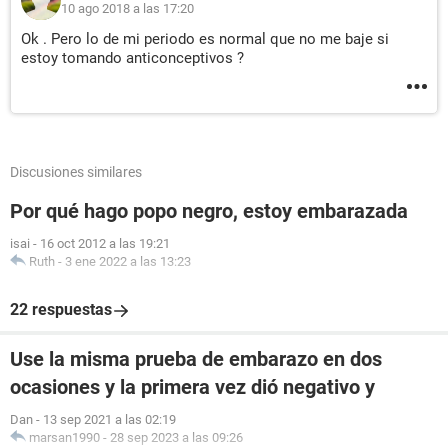
10 ago 2018 a las 17:20
Ok . Pero lo de mi periodo es normal que no me baje si
estoy tomando anticonceptivos ?
Discusiones similares
Por qué hago popo negro, estoy embarazada
isai
-
16 oct 2012 a las 19:21
Ruth
-
3 ene 2022 a las 13:23
22 respuestas
Use la misma prueba de embarazo en dos
ocasiones y la primera vez dió negativo y
Dan
-
13 sep 2021 a las 02:19
marsan1990
-
28 sep 2023 a las 09:26