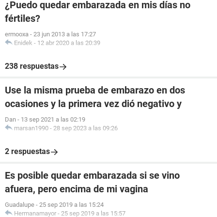
¿Puedo quedar embarazada en mis días no
fértiles?
ermooxa
-
23 jun 2013 a las 17:27
Enidek
-
12 abr 2020 a las 20:39
238 respuestas
Use la misma prueba de embarazo en dos
ocasiones y la primera vez dió negativo y
Dan
-
13 sep 2021 a las 02:19
marsan1990
-
28 sep 2023 a las 09:26
2 respuestas
Es posible quedar embarazada si se vino
afuera, pero encima de mi vagina
Guadalupe
-
25 sep 2019 a las 15:24
Hermanamayor
-
25 sep 2019 a las 15:57