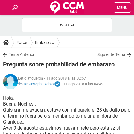
MENU
INICIO
FOROS
Foros
Embarazo
SALUD
Tema Anterior
Siguiente Tema
Pregunta sobre probabilidad de embarazo
FAMILIA
Leticiafigueroa
- 11 ago 2018 a las 02:57
NUTRICIÓN
Dr. Joseph Exebio
-
11 ago 2018 a las 04:49
Hola,
BIENESTAR
Buena Noches..
Quisiera me ayuden, estuve con mi pareja el 28 de Julio pero
SEXUALIDAD
el termino fuera pero sin embargo tome una pildora de
Glanique..
Ayer 9 de agosto estuvimos nuevamnete pero esta vz si
GLOSARIO
termino dentro y he tomando nuevamnte una pildora..